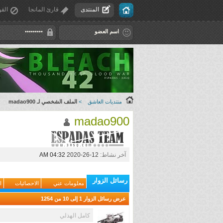
المنتدى
قارئ المانجا
القو
منتديات العاشق
>
الملف الشخصي لـ madao900
madao900
آخر نشاط:
12-26-2020
04:32 AM
رسائل الزوار
معلومات عني
الاحصائيات
ا
عرض رسائل الزوار 1 إلى
10
من
1254
كامل الهذلي