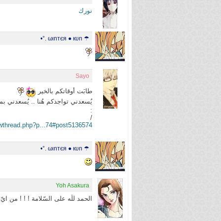
نورك
☂ ωιnтєя ● кυn .°•
Sayo
طابَت أوقاتكم بالخير
يُسعدني تواجدكم هُنا .. يُسعدني 
:
/
owthread.php?p...74#post5136574
☂ ωιnтєя ● кυn .°•
Yoh Asakura
الحمد للّه على السّلامة ! ! ! من اي