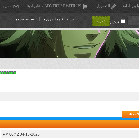
انين العامة
التسجيل
ADVERTISE WITH US - أعلن لدينا
اتصل بنا
|
نسيت كلمة المرور؟
عضوية جديدة
دخول
تذكرني !
لأصدقاء
06:42 PM
04-15-2026