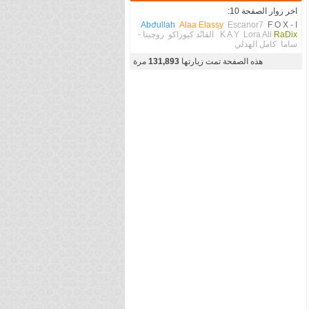
اخر زوار الصفحة 10:
Abժullah
Alaa Elassy
Escanor7
F O X - I
RaDix
Lora Ali
K A Y
القاىْد كيوراكو
روجينا -
ساما
كامل الهذلي
هذه الصفحة تمت زيارتها
131,893
مرة