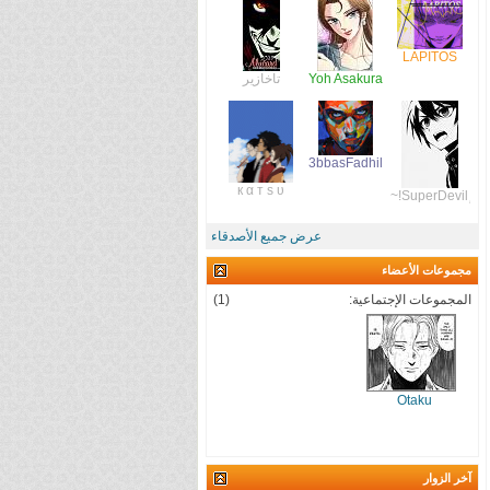
LAPITOS
Yoh Asakura
تاخازير
3bbasFadhil
к α т s υ
عرض جميع الأصدقاء
مجموعات الأعضاء
المجموعات الإجتماعية:
(1)
Otaku
آخر الزوار