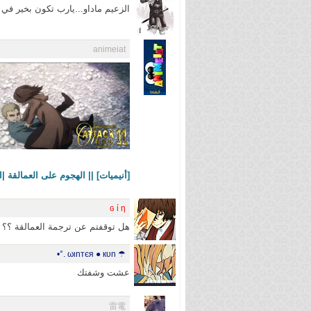
الزعيم ماداو...يارب تكون بخير ف
animeiat
[أنيميات] || الهجوم على العمالقة |الحلقة 11||11 Season 4
ɢ ί η
هل توقفتم عن ترجمة العمالقة ؟؟
☂ ωιnтєя ● кυn .°•
عشت وشفتك
雷電