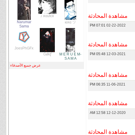
مشاهدة المحادثة
яαι∂єя ♪
Narumar
кιяα ツ
07:01 PM
02-22-2022
Sama
مشاهدة المحادثة
JoesPhGFx
05:48 PM
12-03-2021
Ğǿłd̨̐
M E R U E M-
S A M A
عرض جميع الأصدقاء
مشاهدة المحادثة
06:35 PM
11-06-2021
مشاهدة المحادثة
12:58 AM
12-12-2020
مشاهدة المحادثة