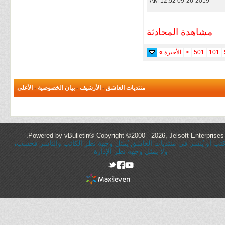
12:52 AM
09-26-2019
مشاهدة المحادثة
101
501
>
الأخيرة
»
منتديات العاشق
-
الأرشيف
-
بيان الخصوصية
-
الأعلى
Powered by vBulletin® Copyright ©2000 - 2026, Jelsoft Enterprises 
ُكتب أو يُنشر في منتديات العاشق يُمثل وجهة نظر الكاتب والناشر فحسب،
ولا يمثل وجهه نظر الإدارة
rel="nofollow"