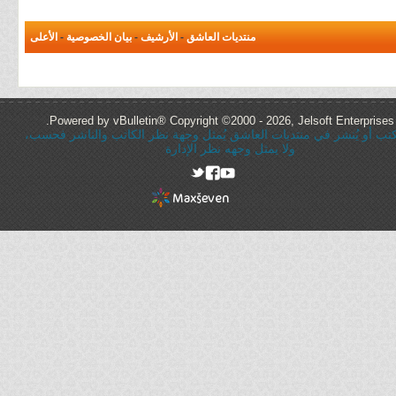
منتديات العاشق
-
الأرشيف
-
بيان الخصوصية
-
الأعلى
Powered by vBulletin® Copyright ©2000 - 2026, Jelsoft Enterprises 
ُكتب أو يُنشر في منتديات العاشق يُمثل وجهة نظر الكاتب والناشر فحسب،
ولا يمثل وجهه نظر الإدارة
rel="nofollow"