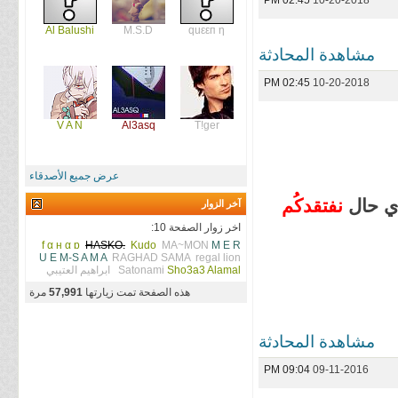
02:45 PM
10-20-2018
Al Balushi
M.S.D
quεεп η
مشاهدة المحادثة
02:45 PM
10-20-2018
V A N
Al3asq
T!ger
عرض جميع الأصدقاء
بأي حال
نفتقدكُم
آخر الزوار
اخر زوار الصفحة 10:
f α н α ɒ
HASKO.
Kudo
MA~MON
M E R
U E M-S A M A
RAGHAD SAMA
regal lion
Sho3a3 Alamal
Satonami
ابراهيم العتيبي
هذه الصفحة تمت زيارتها
57,991
مرة
مشاهدة المحادثة
09:04 PM
09-11-2016