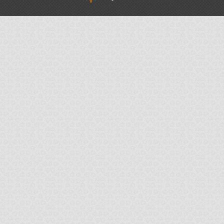
rel="nofollow"