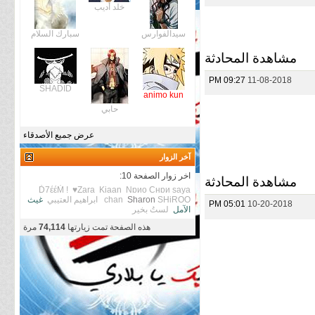
خلد أديب
سيدالفوارس
سبارك السلام
مشاهدة المحادثة
09:27 PM
11-08-2018
SHADID
animo kun
حابي
عرض جميع الأصدقاء
آخر الزوار
اخر زوار الصفحة 10:
مشاهدة المحادثة
Ḋ7έέṀ !
♥Zara
Kiaan
Nɒиo Cнɒи
saya
SHiROO
Sharon
chan
ابراهيم العتيبي
غيث
05:01 PM
10-20-2018
الآمل
لستُ بخير
هذه الصفحة تمت زيارتها
74,114
مرة