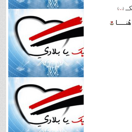
كــ
هُنـــــا