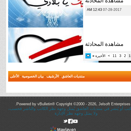
مشاهدة المحادثة
12:43 AM
07-28-2017
مشاهدة المحادثة
1
2
3
11
>
الأخيرة
»
منتديات العاشق
-
الأرشيف
-
بيان الخصوصية
-
الأعلى
Powered by vBulletin® Copyright ©2000 - 2026, Jelsoft Enterprises 
ُكتب أو يُنشر في منتديات العاشق يُمثل وجهة نظر الكاتب والناشر فحسب،
ولا يمثل وجهه نظر الإدارة