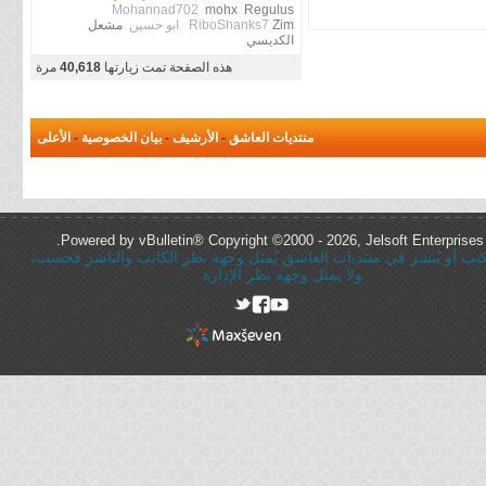
Mohannad702
mohx
Regulus
Zim
RiboShanks7
ابو حسين
مشعل
الكديسي
هذه الصفحة تمت زيارتها
40,618
مرة
منتديات العاشق
-
الأرشيف
-
بيان الخصوصية
-
الأعلى
Powered by vBulletin® Copyright ©2000 - 2026, Jelsoft Enterprises 
ُكتب أو يُنشر في منتديات العاشق يُمثل وجهة نظر الكاتب والناشر فحسب،
ولا يمثل وجهه نظر الإدارة
rel="nofollow"