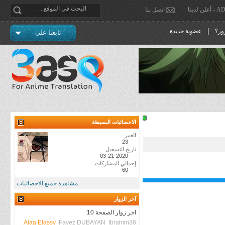
دينا
اتصل بنا
|
ور؟
عضوية جديدة
تابعنا على
الاحصائيات البسيطة
العمر
23
تاريخ التسجيل
03-21-2020
إجمالي المشاركات
60
مشاهدة جميع الاحصائيات
آخر الزوار
اخر زوار الصفحة 10:
Alaa Elassy
Fayez DUBAYAN
Ibrahim36