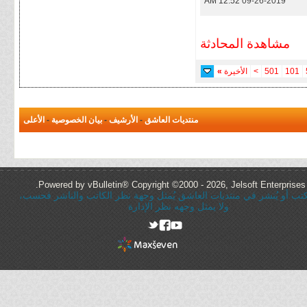
12:52 AM
09-26-2019
مشاهدة المحادثة
101
501
>
الأخيرة
»
منتديات العاشق
-
الأرشيف
-
بيان الخصوصية
-
الأعلى
Powered by vBulletin® Copyright ©2000 - 2026, Jelsoft Enterprises 
ُكتب أو يُنشر في منتديات العاشق يُمثل وجهة نظر الكاتب والناشر فحسب،
ولا يمثل وجهه نظر الإدارة
rel="nofollow"