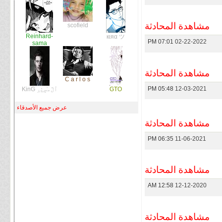
مشاهدة المحادثة
scofield
Reinhard-
кιяα ツ
07:01 PM
02-22-2022
sama
مشاهدة المحادثة
C a r l o s
05:48 PM
12-03-2021
GTO
ٱڷﻣ̝̚ﺳ̭͠ٺڔ KinG
عرض جميع الأصدقاء
مشاهدة المحادثة
06:35 PM
11-06-2021
مشاهدة المحادثة
12:58 AM
12-12-2020
مشاهدة المحادثة