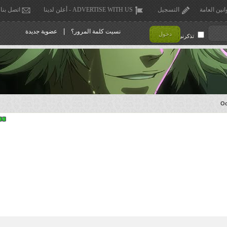
انين العامة
التسجيل
ADVERTISE WITH US - أعلن لدينا
اتصل بنا
|
نسيت كلمة المرور؟
عضوية جديدة
دخول
تذكرني !