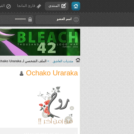
المنتدى
قارئ المانجا
القو
منتديات العاشق
>
الملف الشخصي لـ Ochako Uraraka
Ochako Uraraka