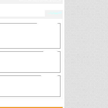
آخر نشاط:
06-05-2021
11:49 AM
الاحصائيات
إجمالي المشاركات
إجمالي المشاركات:
156
معدل المشاركات لكل يوم:
0.05
البحث عن المشاركات التي كتبها Ochako Uraraka
البحث فقط عن المواضيع التي كتبها Ochako Uraraka
رسائل الزوار
مجموع الرسائل:
147
آخر رسالة:
07-30-2026 05:53 PM
رسائل الزوار الخاصة بـ Ochako Uraraka
معلومات عامة
آخر نشاط:
06-05-2021
11:49 AM
تاريخ التسجيل:
08-28-2018
الإحالات/الدعوات:
0