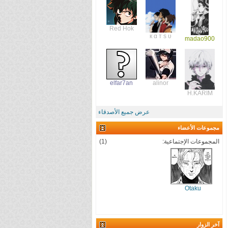
Red Hok
к α т s υ
madao900
elfar7an
alinor
H.KARIM
عرض جميع الأصدقاء
مجموعات الأعضاء
المجموعات الإجتماعية:
(1)
Otaku
آخر الزوار