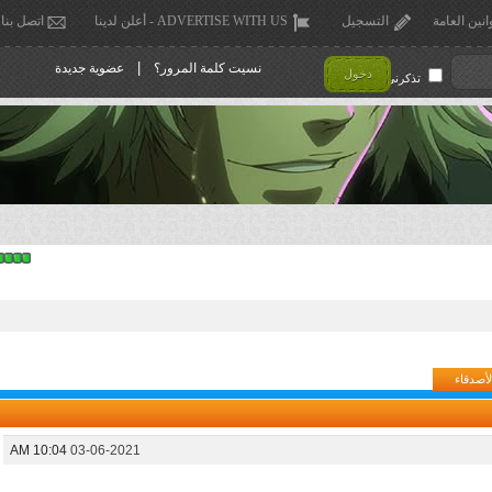
انين العامة
التسجيل
ADVERTISE WITH US - أعلن لدينا
اتصل بنا
|
نسيت كلمة المرور؟
عضوية جديدة
دخول
تذكرني !
لأصدقاء
10:04 AM
03-06-2021