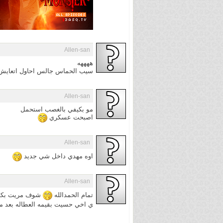
Allen-san
ههههه
سيب الحماس جالس احاول اتعايش 
Allen-san
مو بكيفي بالغصب استحمل
اصبحت عسكري
Allen-san
اوه مهدي داخل شي جديد
Allen-san
تمام الحمدالله
شوف مريت بكذا
ي اخي حسيت بقيمه العطاله بعد 