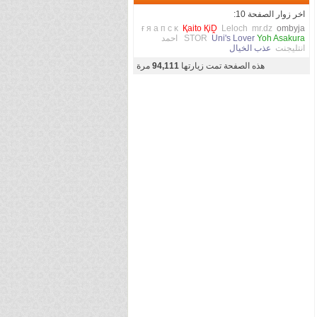
اخر زوار الصفحة 10:
ғ я a п c κ
Қaito ҚiḒ
Leloch
mr.dz
ombyja
Yoh Asakura
Uni's Lover
STOR
احمد
انتليجنت
عذب الخيال
هذه الصفحة تمت زيارتها
94,111
مرة