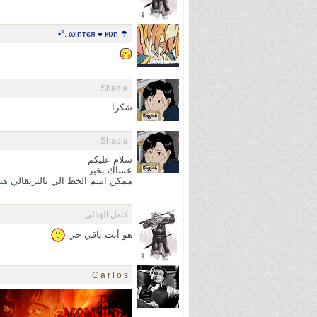
☂ ωιnтєя ● кυn .°•
Shadia
شكرا
Shadia
سلام عليكم
عساك بخير
ممكن اسم الخط الي بالبرتقالي
هن
كامل الهذلي
هو أنت باقي حي
C a r l o s