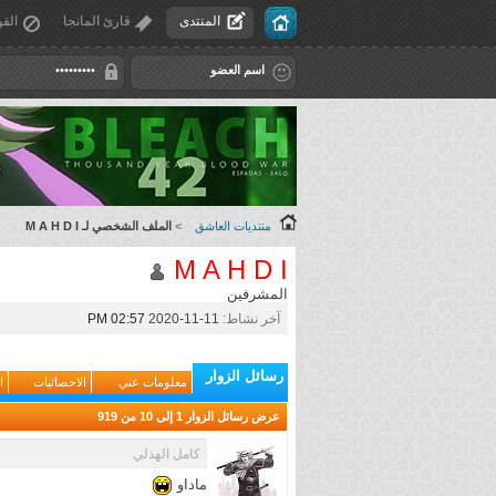
المنتدى
قارئ المانجا
القو
منتديات العاشق
>
الملف الشخصي لـ M A H D I
M A H D I
المشرفين
آخر نشاط:
11-11-2020
02:57 PM
رسائل الزوار
معلومات عني
الاحصائيات
ا
عرض رسائل الزوار 1 إلى
10
من
919
كامل الهذلي
ماداو