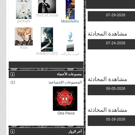
12:45 PM
07-29-2026
YouCef JoSaf
gedogfx
MidoHeRo
مشاهدة المحادثة
09:17 AM
07-24-2026
Rιdo
عرب ماركت
عرض جميع الأصدقاء
مجموعات الأعضاء
مشاهدة المحادثة
المجموعات الإجتماعية:
(1)
12:12 PM
06-05-2026
مشاهدة المحادثة
One Piece
09:51 AM
05-28-2026
آخر الزوار