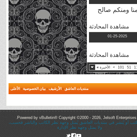
نا ومنكم صالح
مشاهدة المحادثة
07:47 AM
01-25-2025
مشاهدة المحادثة
1
51
101
>
الأخيرة
»
منتديات العاشق
-
الأرشيف
-
بيان الخصوصية
-
الأعلى
Powered by vBulletin® Copyright ©2000 - 2026, Jelsoft Enterprises 
ُكتب أو يُنشر في منتديات العاشق يُمثل وجهة نظر الكاتب والناشر فحسب،
ولا يمثل وجهه نظر الإدارة