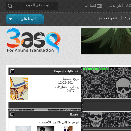
دينا
اتصل بنا
|
ور؟
عضوية جديدة
تابعنا على
الاحصائيات البسيطة
تاريخ التسجيل
12-22-2014
إجمالي المشاركات
9,977
مشاهدة جميع الاحصائيات
الأصدقاء
عرض 6 إلى 26 من الأصدقاء