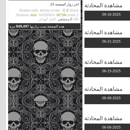
مشاهدة المحادثة
اخر زوار الصفحة 10:
Đємσи яαfα
мσσηу-σтαкυ
雷電
Black
07:02 PM
09-16-2025
Shadow
eror
HAYBARA
M7SN
smile 2
life
الـدمشقي
كامل الهذلي
هذه الصفحة تمت زيارتها
949,497
مرة
مشاهدة المحادثة
01:44 PM
06-21-2025
مشاهدة المحادثة
09:47 PM
06-15-2025
مشاهدة المحادثة
03:54 AM
06-08-2025
مشاهدة المحادثة
05:17 PM
06-06-2025