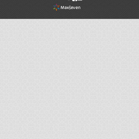
rel="nofollow"