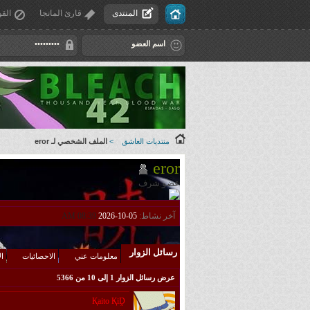
المنتدى
قارئ المانجا
القو
منتديات العاشق
>
الملف الشخصي لـ eror
eror
عضو شرف
آخر نشاط:
05-10-2026
08:39 AM
رسائل الزوار
معلومات عني
الاحصائيات
ال
عرض رسائل الزوار 1 إلى
10
من
5366
Қaito ҚiḒ