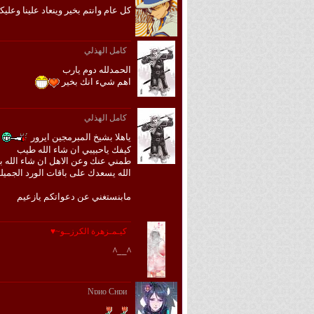
كل عام وانتم بخير وينعاد علينا وعلي
كامل الهذلي
الحمدلله دوم يارب
اهم شيء انك بخير
كامل الهذلي
ياهلا بشيخ المبرمجين ايرور
كيفك ياحبيبي ان شاء الله طيب
طمني عنك وعن الاهل ان شاء الله ب
الله يسعدك على باقات الورد الجميل
مابنستغني عن دعواتكم يازعيم
كيـمـزهرة الكرزــو~♥
^__^
Nɒиo Cнɒи