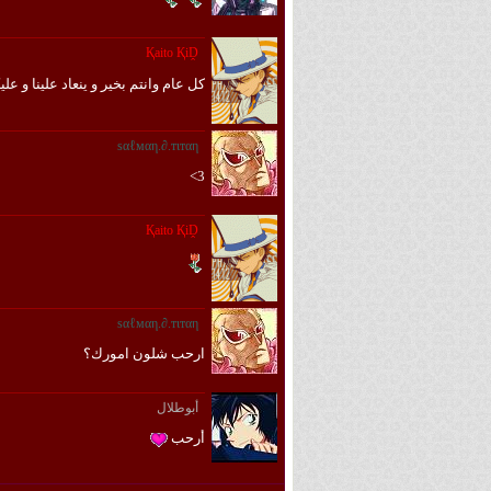
Қaito ҚiḒ
كل عام وانتم بخير و ينعاد علينا و ع
ѕαℓмαη.∂.тιтαη
3>
Қaito ҚiḒ
ѕαℓмαη.∂.тιтαη
ارحب شلون امورك؟
أبوطلال
أرحب