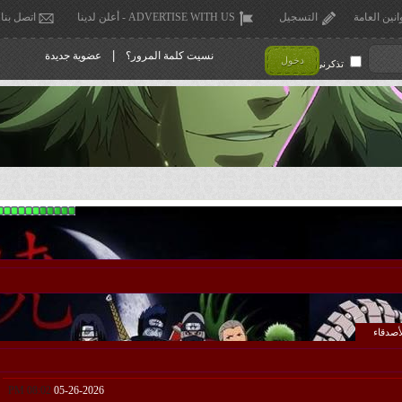
انين العامة
التسجيل
ADVERTISE WITH US - أعلن لدينا
اتصل بنا
|
نسيت كلمة المرور؟
عضوية جديدة
دخول
تذكرني !
أصدقاء
08:02 PM
05-26-2026