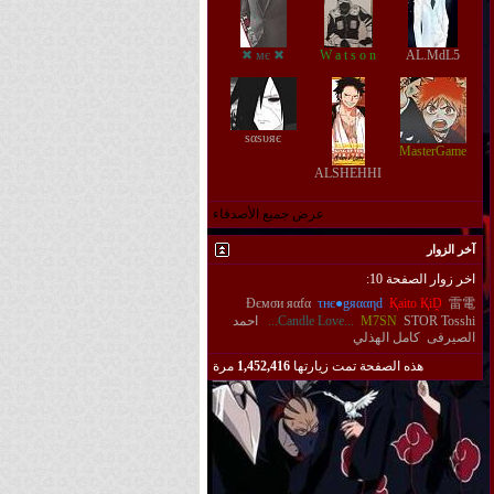
✖ мє ✖
W a t s o n
AL.MdL5
ѕαѕυяє
MasterGame
ALSHEHHI
عرض جميع الأصدقاء
آخر الزوار
اخر زوار الصفحة 10:
Đємσи яαfα
τнє●gяααηd
Қaito ҚiḒ
雷電
Tosshi
STOR
M7SN
...Candle Love...
احمد
الصيرفى
كامل الهذلي
هذه الصفحة تمت زيارتها
1,452,416
مرة