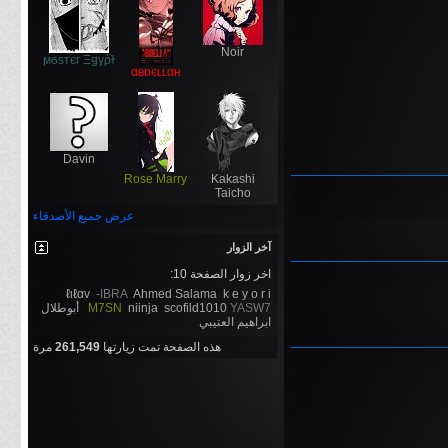
Noir
ϻϭѕтєг Ξǥγῥɫ
αвɒєʟʟαн
Davin
Rose Marry
Kakashi
Taicho
عرض جميع الأصدقاء
آخر الزوار
اخر زوار الصفحة 10:
ℓιℓαv
-IBRA
Ahmed Salama
k e y o r i
YASW7
scofild1010
niinja
M7SN
أبوطلال
ابراهيم العتيبي
هذه الصفحة تمت زيارتها
261,549
مرة