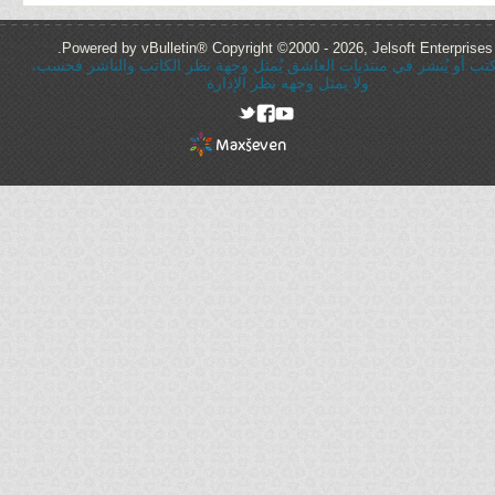
Powered by vBulletin® Copyright ©2000 - 2026, Jelsoft Enterprises 
ُكتب أو يُنشر في منتديات العاشق يُمثل وجهة نظر الكاتب والناشر فحسب،
ولا يمثل وجهه نظر الإدارة
rel="nofollow"