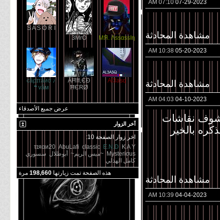
07:10 AM
07-29-2023
S A S O R I
مشاهدة المحادثة
3MrO
MЯ. ΛѕѕαѕѕΙη
10:38 AM
05-20-2023
♪ cǎρɪτǎиσ
ÂĦ♏ЄÐ
Al3asq
مشاهدة المحادثة
vǎм ❝
ĦЄRØ
04:03 AM
04-10-2023
عرض جميع الأصدقاء
اشوف نقاشات
آخر الزوار
كره بالخير
اخر زوار الصفحة 10:
τɪяαи20
AbuLafi
classic
E.N.D
K A Y
Mysteriσus
~ميس الريم~
أبوطلال
سسوري
كامل الهذلي
هذه الصفحة تمت زيارتها
198,660
مرة
مشاهدة المحادثة
10:39 AM
04-04-2023