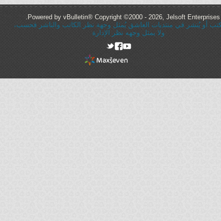
Powered by vBulletin® Copyright ©2000 - 2026, Jelsoft Enterprises 
ُكتب أو يُنشر في منتديات العاشق يُمثل وجهة نظر الكاتب والناشر فحسب،
ولا يمثل وجهه نظر الإدارة
rel="nofollow"