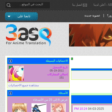
دينا
اتصل بنا
|
ور؟
عضوية جديدة
تابعنا على
الاحصائيات البسيطة
تاريخ التسجيل
05-19-2011
إجمالي المشاركات
151
مشاهدة جميع الاحصائيات
الأصدقاء
عرض 6 إلى 25 من الأصدقاء
10:24 PM
04-03-2025