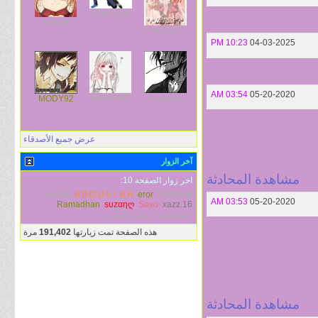
Saito-San
Kaede
*:*miyuki*:*
10:23 PM
04-03-2025
03:54 AM
05-20-2020
~شانكس~
HAYBARA
MODY92
عرض جميع الأصدقاء
آخر الزوار
مشاهدة المحادثة
اخر زوار الصفحة 10:
A B D U L L A H
eror
Kaede
❀ ɴooɴɑ
03:53 AM
05-20-2020
Ramadhan
sυzαηღ
Sayo
xazz.16
~شانكس~
زهـرة الـكـرز
هذه الصفحة تمت زيارتها
191,402
مرة
مشاهدة المحادثة