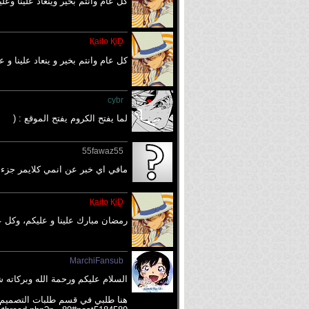
كل عام وانتم بخير وينعاد علينا وعل
Қaito ҚiḒ
كل عام وانتم بخير و ينعاد علينا و
cybr
لما يفتح الكروم يفتح الموقع : (
55fawaz55
مافي اي خبر عن انمي كلايمر جزء ج
Қaito ҚiḒ
رمضان مبارك علينا و عليكم، وكل ع
MarchiFansub
السلام عليكم ورحمة الله وبركاته 
هنا طلبي في قسم طلبات التصميم أرج