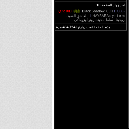
اخر زوار الصفحة 10:
Қaito ҚiḒ
明彦
Black Shadow
CJH
F O X -
s y s t e m
HAYBARA
I
العاشق العفيف
روجينا - ساما
محبة ناروتو أوزوماكي
هذه الصفحة تمت زيارتها
484,754
مرة