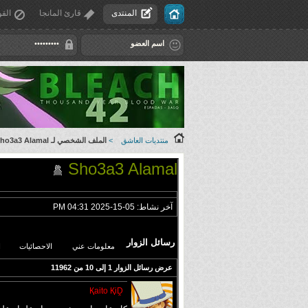
المنتدى
قارئ المانجا
القو
منتديات العاشق
>
الملف الشخصي لـ Sho3a3 Alamal
Sho3a3 Alamal
آخر نشاط:
05-15-2025
04:31 PM
رسائل الزوار
معلومات عني
الاحصائيات
ا
عرض رسائل الزوار 1 إلى
10
من
11962
Қaito ҚiḒ