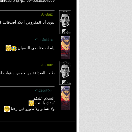
wthread.php?p...89#post5184589
Al-Baiz
يبوي أنا المفروض أحدّد أصدقائك ا
»αв∂αℓℓн.°•
يله اصبحنا طي النسيان
Al-Baiz
طلب الصداقة من خمس سنوات لل
»αв∂αℓℓн.°•
السلام عليكم
كيفك يا بنت
ولا تسالو ولا تدورو فين رحنا