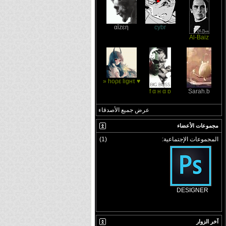
αǐzɛη
cybr
Al-Baiz
♥ hoρε ligʜτ «
f α н α ɒ
Sarah.b
عرض جميع الأصدقاء
مجموعات الأعضاء
المجموعات الإجتماعية:
(1)
DESIGNER
آخر الزوار