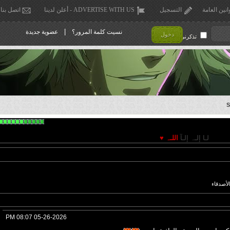
انين العامة
التسجيل
ADVERTISE WITH US - أعلن لدينا
اتصل بنا
|
نسيت كلمة المرور؟
عضوية جديدة
دخول
تذكرني !
لـا إلـہ إلـآ
اللـہ ♥
彡
لأصدقاء
08:07 PM
05-26-2026