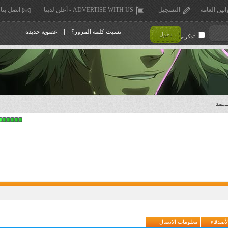
انين العامة
التسجيل
ADVERTISE WITH US - أعلن لدينا
اتصل بنا
|
نسيت كلمة المرور؟
عضوية جديدة
دخول
تذكرني !
,ـمد
لأصدقاء
معلومات الاتصال