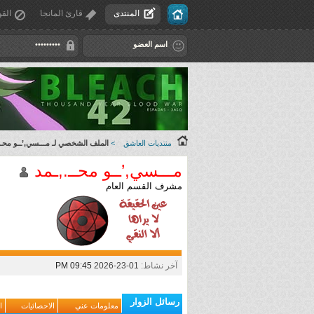
المنتدى
قارئ المانجا
القو
منتديات العاشق
>
الملف الشخصي لـ مـــسي,’ــو محــ.
مـــسي,’ــو محــ.,ـمد
مشرف القسم العام
آخر نشاط:
01-23-2026
09:45 PM
رسائل الزوار
معلومات عني
الاحصائيات
ا