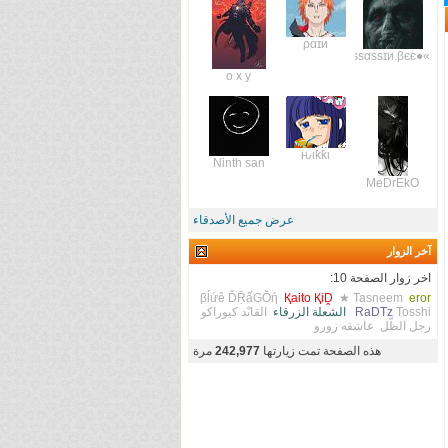
ραɪи
»●Λssαssɪи.βєє
o x y
ԋιƙƙι
Ninth san
MeDrEkO
عرض جميع الأصدقاء
آخر الزوار
اخر زوار الصفحة 10:
βĺứê ĎṜấGŎή
Қaito ҚiḒ
★ Tasneem
eror
Tosshi
RaDTz
الشعلة الزرقاء
القاىْد كيوراكو
رجل الظّل
عاشقه زورو
هذه الصفحة تمت زيارتها
242,977
مرة