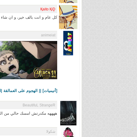
Қaito ҚiḒ
كل عام و انت بالف خير، و ان شاء 
animeiat
[أنيميات] || الهجوم على العمالقة |الحلقة 11||11 Season 4
BeautifuL StrangeR
ههههه مكدرتش امسك حالي من الضح
شكولا