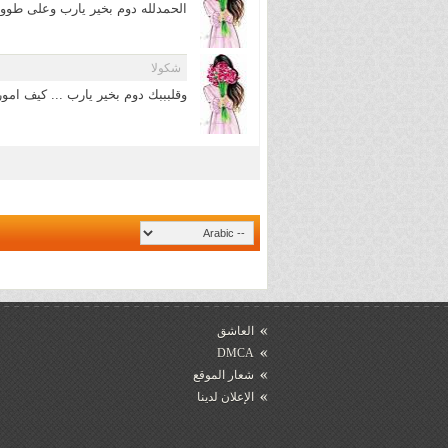
الحمدلله دوم بخير يارب وعلى 
شكولا
وقلبببك دوم بخير يارب ... كيف امو
العاشق
DMCA
شعار الموقع
الإعلان لدينا