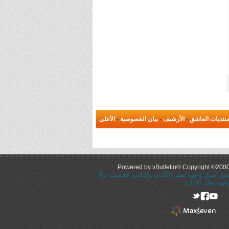
نتديات العاشق
-
الأرشيف
-
بيان الخصوصية
-
الأعلى
Powered by vBulletin® Copyright ©2000 -
عاشق يُمثل وجهة نظر الكاتب والناشر فحسب، ولا
جهه نظر الإدارة
rel