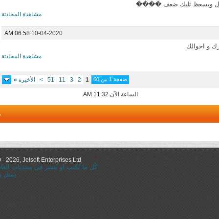
طوول ويسعظ ئلبك ضعف ����
مشاهدة المحادثة
06:58 AM
10-04-2020
رك و احوالك
مشاهدة المحادثة
صفحة 1 من 60
1
2
3
11
51
>
الأخيرة
»
الساعة الآن
11:32 AM
.
م
 2026, Jelsoft Enterprises Ltd.
كُل ما يُكتب أو يُنشر في منتديات ال
يمثل و
="nofollow"