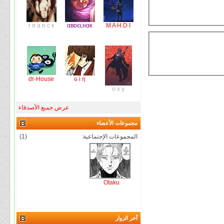
ғ я a п c κ
αвɒєʟнαĸ
M A H D I
dr-House
ɢ ί η
o x y
عرض جميع الأصدقاء
مجموعات الأعضاء
المجموعات الإجتماعية:
(1)
Otaku
آخر الزوار