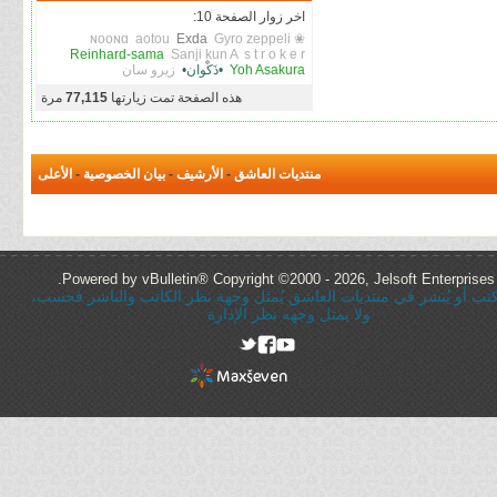
اخر زوار الصفحة 10:
aotou
Exda
Gyro zeppeli
❀ ɴooɴɑ
Reinhard-sama
Sanji kun A
s t r o k e r
Yoh Asakura
•ذَكْوان•
زيرو سان
هذه الصفحة تمت زيارتها
77,115
مرة
منتديات العاشق
-
الأرشيف
-
بيان الخصوصية
-
الأعلى
Powered by vBulletin® Copyright ©2000 - 2026, Jelsoft Enterprises 
ُكتب أو يُنشر في منتديات العاشق يُمثل وجهة نظر الكاتب والناشر فحسب،
ولا يمثل وجهه نظر الإدارة
rel="nofollow"