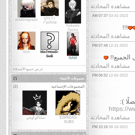
مشاهدة المحادثة
07:37 AM
03-31-2023
☇☇şΰŋ-
ahmedalmagraby
şαŝΰқє῏•.
Kakashi
!!!
Taicho
مشاهدة المحادثة
07:48 PM
12-31-2022
Sion
Ma7mouD-
 الجميع!!
SuB
NAIA
مشاهدة المحادثة
عرض جميع الأصدقاء
06:52 PM
12-02-2022
مجموعات الأعضاء
المجموعات الإجتماعية:
(2)
ًا ):
https://
مشاهدة المحادثة
ESPADAS-
ساباكو أوجي
SUBS
10:16 PM
08-16-2021