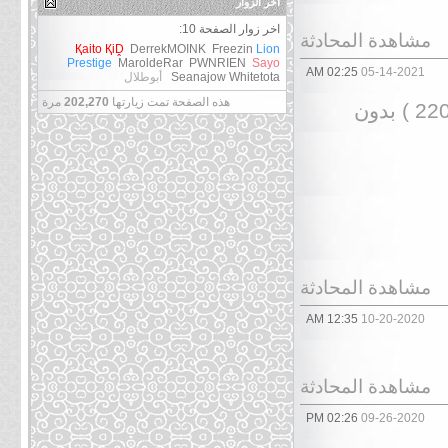
آخر الزوار
اخر زوار الصفحة 10:
مشاهدة المحادثة
Қaito ҚiḒ
DerrekMOINK
Freezin
Lion
Prestige
MaroldeRar
PWNRIEN
Sayo
02:25 AM
05-14-2021
Whitetota
Seanajow
أبوطلال
هذه الصفحة تمت زيارتها
202,270
مرة
مشروع اعادة انتاج ترجمة ناروتو الحلقات من ( 001 ~ 220 ) بدون
مشاهدة المحادثة
12:35 AM
10-20-2020
مشاهدة المحادثة
02:26 PM
09-26-2020