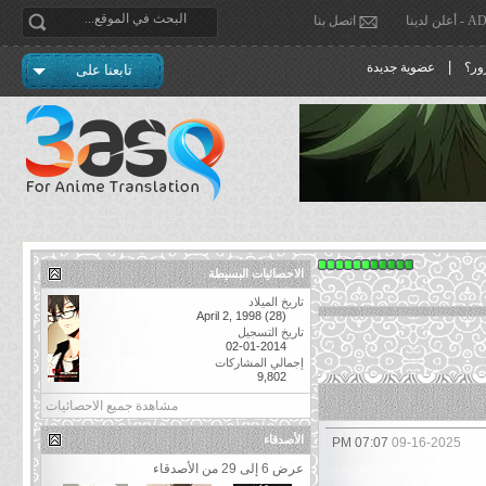
دينا
اتصل بنا
|
ور؟
عضوية جديدة
تابعنا على
الاحصائيات البسيطة
تاريخ الميلاد
April 2, 1998 (28)
تاريخ التسجيل
02-01-2014
إجمالي المشاركات
9,802
مشاهدة جميع الاحصائيات
الأصدقاء
07:07 PM
09-16-2025
عرض 6 إلى 29 من الأصدقاء