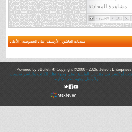
مشاهدة المحادثة
51
101
>
الأخيرة
»
منتديات العاشق
-
الأرشيف
-
بيان الخصوصية
-
الأعلى
Powered by vBulletin® Copyright ©2000 - 2026, Jelsoft Enterprises 
ُكتب أو يُنشر في منتديات العاشق يُمثل وجهة نظر الكاتب والناشر فحسب،
ولا يمثل وجهه نظر الإدارة
rel="nofollow"