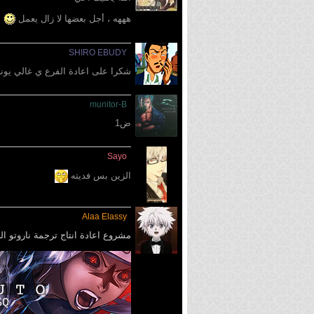
هههه ، أجل بعضها لا زال يعمل
SHIRO EBUDY
شكرا على اعادة الفرع ي غالي يوني
munitor-B
ض1
Sayo
الزين بس فديته
Alaa Elassy
مشروع اعادة انتاج ترجمة ناروتو الحلقات من ( 001 ~ 220 