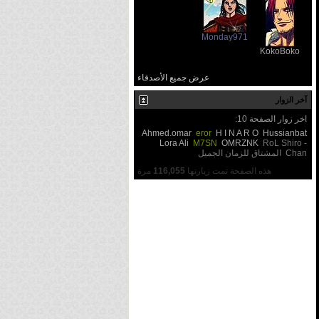
Monday971
KokoBoko
عرض جميع الأصدقاء
آخر الزوار
اخر زوار الصفحة 10:
Ahmed.omar
eror
H I N A R O
Hussianbat
Lora Ali
M7SN
OMRZNK
RoL
Shiro -
Chan
المشتاق للزمان الجميل
هذه الصفحة تمت زيارتها
116,055
مرة