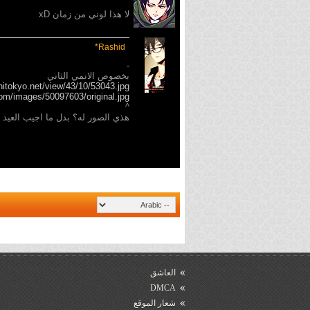
لا هذا لوني من زمان xD
Rashid*
-
بخصوص الانمي الثاني
initokyo.net/view/43/10/53043.jpg
com/images/50097603/original.jpg
^
هذي الصور له؟ بدل ما اجيب العيد xD
العاشق
DMCA
شعار الموقع