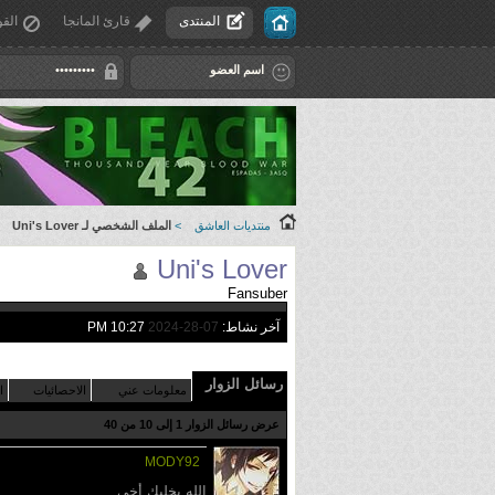
المنتدى
قارئ المانجا
القو
منتديات العاشق
>
الملف الشخصي لـ Uni's Lover
Uni's Lover
Fansuber
آخر نشاط:
07-28-2024
10:27 PM
رسائل الزوار
معلومات عني
الاحصائيات
ا
عرض رسائل الزوار 1 إلى
10
من
40
MODY92
الله يخليك أخي