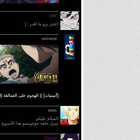
cybr
اعتذر برو ما اقدر : (
animeiat
[أنيميات] || الهجوم على العمالقة |الحلقة 11||11 Season 4
swax
السلام عليكم
بتنزل حلقة جوجوتسو هذا الأسبوع 
Caerus