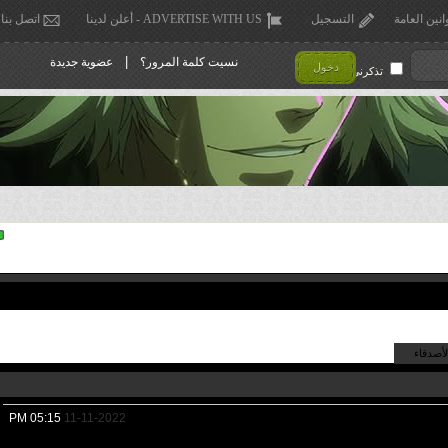
انين العامة
التسجيل
ADVERTISE WITH US - أعلن لدينا
اتصل بنا
|
نسيت كلمة المرور؟
عضوية جديدة
دخول
تذكرني !
لأصدقاء
05:15 PM
11-11-2022