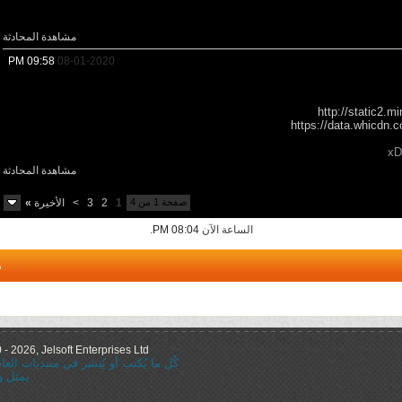
مشاهدة المحادثة
09:58 PM
08-01-2020
http://static2.m
https://data.whicdn.
مشاهدة المحادثة
صفحة 1 من 4
1
2
3
>
الأخيرة
»
الساعة الآن
08:04 PM
.
م
 2026, Jelsoft Enterprises Ltd.
كُل ما يُكتب أو يُنشر في منتديات ال
يمثل و