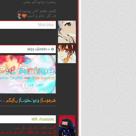
بِمجرد وجودكم معي
لِلعيد طعم اخر بِوجودكم
فَ گل عام ۈ انتم
Ḿiśś βℓuє
✿ » мişş ωĵσσdч
شَرفۈنــآإ
ۈعع’ـطۈنــآإ
رـآإيگم
. .~
.......................................... ...
MЯ. ΛѕѕαѕѕΙη
آلسـ ـلآمـ ـ عـ ـليـ ـكـ ـمـ ـ
كـ ـيـ ـفـ ـ حـ ـآلكـ ـ آخـ ـيـ ـ/ تـ ـيـ 