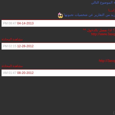
 الموضوع التالي
يـــا
زيد من التقارير عن شخصيات تحبونها
08:47 PM
04-14-2013
؟ اذا تفضل
بالدخول
^^
http://www.3as
مشاهدة المحادثة
02:15 PM
12-28-2012
http://3a
مشاهدة المحادثة
01:47 AM
08-20-2012
)