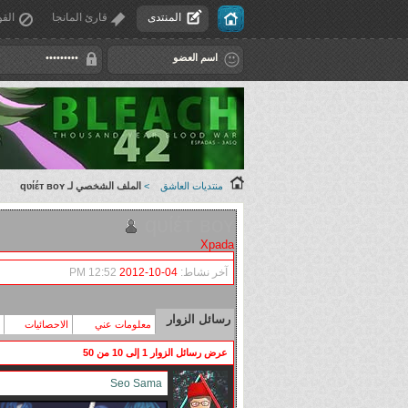
المنتدى
قارئ المانجا
القو
منتديات العاشق
>
الملف الشخصي لـ ԛʋίέт ʙοʏ
ԛʋίέт ʙοʏ
Xpada
آخر نشاط:
04-10-2012
12:52 PM
رسائل الزوار
معلومات عني
الاحصائيات
عرض رسائل الزوار 1 إلى
10
من
50
Seo Sama