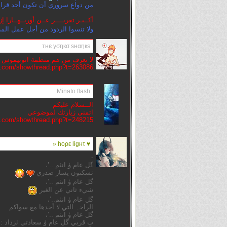
من دواع سروري أن تكون أحد قراء
أكــبـر تقريــــر عــن أوريــهــارا إزا
ولا تنسوا الردود من أجل عمل الم
тнє уσηкσ ѕнαηкѕ
لا تعرف من هم منظمة
انونيموس
q.com/showthread.php?t=263086
Minato flash
الــسلام عليكم
اتمنى زيارتك لموضوعي
sq.com/showthread.php?t=248215
♥ hoρε ligʜτ «
-
گل عام ۈ انٺم ..’،
ٺسكنون يسار صدري
گل عام ۈ انٺم ..’،
شيء ثاني عن الغير
گل عام ۈ انٺم..’،
الراحہ التي لا أجدها مع سواكم
گل عام ۈ انٺم ..’،
بِ قربي گل عام ۈ سعادتي ٺزداد : 