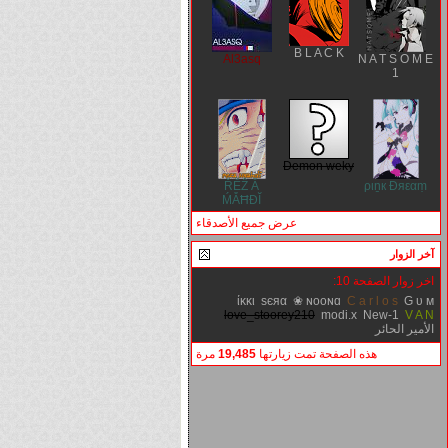
B L A C K
Al3asq
N A T S O M E
1
Demon weky
ŘỄẐ Ẵ
ριṉк Đяεαṃ
ḾẴĦĐĬ
عرض جميع الأصدقاء
آخر الزوار
اخر زوار الصفحة 10:
ίκκι
ѕєяα
❀ ɴooɴɑ
C a r l o s
G υ м
love_stoorey210
modi.x
New-1
V A N
الأمير الحائر
هذه الصفحة تمت زيارتها
19,485
مرة