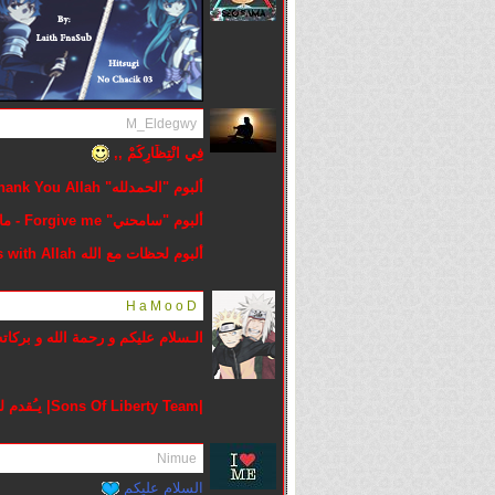
M_Eldegwy
فِي انْتِظَارِكُمْ ,,
ألبوم "الحمدلله" Thank You Allah - ماهر زين Maher Zain - بدون موسيقى - Vocals Only-No Music
ألبوم "سامحني" Forgive me - ماهر زين Maher Zain - بدون موسيقى - Vocals Only-No Music
ألبوم لحظات مع الله Moments with Allah - أحمد أبو خاطر ahmedbukhatir - بدون موسيقى No Music
H a M o o D
الـسلام عليكم و رحمة الله و بركات
|Sons Of Liberty Team| يـُقدم لكم Death Billiards BluRay | حصريـًا على منتديـات العاشـق |
Nimue
السلام عليكم