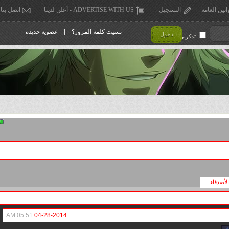
انين العامة
التسجيل
ADVERTISE WITH US - أعلن لدينا
اتصل بنا
|
نسيت كلمة المرور؟
عضوية جديدة
دخول
تذكرني !
الأصدقاء
05:51 AM
04-28-2014