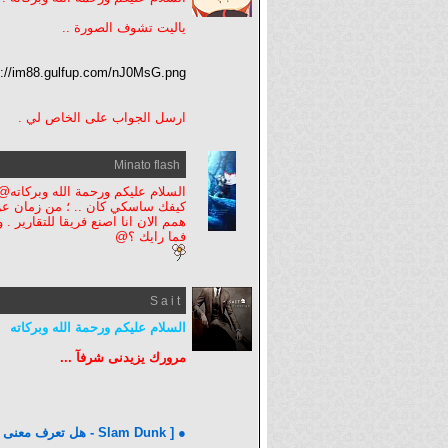
ياليت تشوف الصورة ..
p://im88.gulfup.com/nJ0MsG.png
ارسل الجواب على الخاص لي .
Minato flash
السلام عليكم ورحمة الله وبركات
كيفك ساسكي كان .. ؛ من زمان ع
همم الان انا اصنع فريقا للتقارير .
فما رايك ؟@
S a i t
السلام عليكم ورحمة الله وبركاته
مرورك يزيدنى شرفآ ...
● [ Slam Dunk - هل تعرف معنى الدانــك ] ●