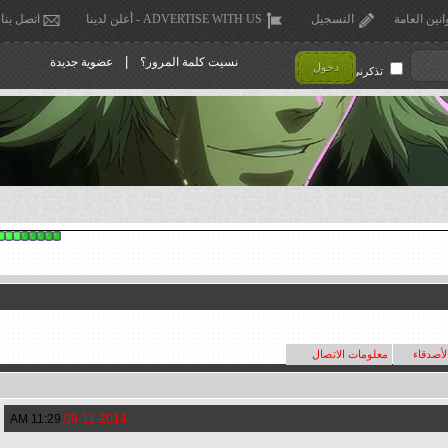
انين العامة
التسجيل
ADVERTISE WITH US - أعلن لدينا
اتصل بنا
|
نسيت كلمة المرور؟
عضوية جديدة
دخول
تذكرني !
لأصدقاء
معلومات الاتصال
11:29 AM
09-11-2014