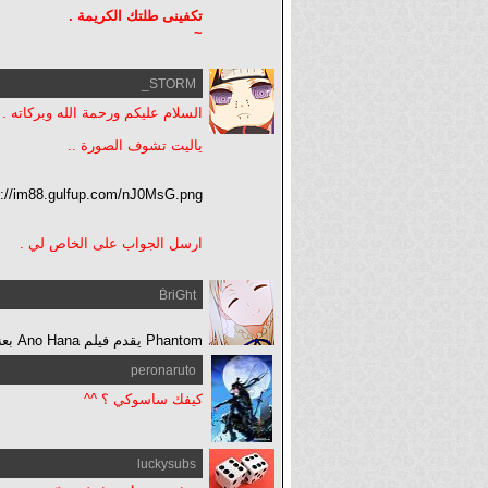
تكفينى طلتك الكريمة .
~
STORM_
السلام عليكم ورحمة الله وبركاته .
ياليت تشوف الصورة ..
p://im88.gulfup.com/nJ0MsG.png
ارسل الجواب على الخاص لي .
ḂriGht
Phantom يقدم فيلم Ano Hana بعنوان: ( رسالة إلى مينما ) || Ano hana movie ~
peronaruto
كيفك ساسوكي ؟ ^^
luckysubs