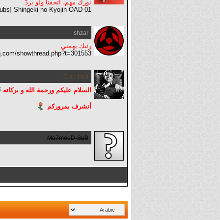
نورك مهم، أتحفنا ولو بردّ.
ubs] Shingeki no Kyojin OAD 01]
shzar
رئيك يهمني
sq.com/showthread.php?t=301553
C a r l o s
السلام عليكم ورحمة الله و بركاته
أتشرف بمروركم
Ma7mouD-SuB