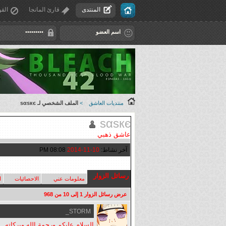
المنتدى
قارئ المانجا
القو
منتديات العاشق
>
الملف الشخصي لـ ѕαѕкє
ѕαѕкє
عاشق ذهبي
آخر نشاط:
10-11-2014
08:08 PM
رسائل الزوار
معلومات عني
الاحصائيات
ا
عرض رسائل الزوار 1 إلى
10
من
968
STORM_
السلام عليكم ورحمة الله وبركاته .