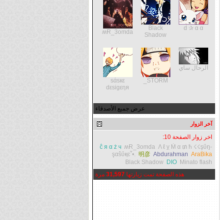
Black
d ✰ α α
ʍɌ_3omda
Shadow
الرحال ساي
sάsкε
STORM_
dεsigεηя
عرض جميع الأصدقاء
آخر الزوار
اخر زوار الصفحة 10:
ĉ я α ż ч
ʍɌ_3omda
Λ ℓ ỵ Ṁ α ₥ ћ
☇☇şΰŋ-
şαŝΰқє῏•.
明彦
Abdurahman
AraBika
Black Shadow
DIO
Minato flash
هذه الصفحة تمت زيارتها
31,597
مرة