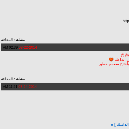
htt
مشاهدة المحادثة
02:39 AM
08-22-2014
ه@@@!
ن ابداعك
 واختاج مصمم خطير ...
مشاهدة المحادثة
11:21 AM
07-24-2014