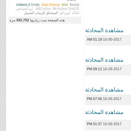
ѕαℓмαη.∂.тιтαη
Alaa Elassy
eror
foozyi
SH920
Mr.Action
iiMl7o0os
أبو العصافير
القاىْد كيوراكو
المشتاق للزمان الجميل
هذه الصفحة تمت زيارتها
392,702
مرة
مشاهدة المحادثة
01:19 AM
10-30-2017
مشاهدة المحادثة
09:12 PM
10-29-2017
مشاهدة المحادثة
07:06 PM
10-26-2017
مشاهدة المحادثة
01:37 PM
10-26-2017