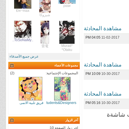
ραɪи
Đя~max
شيزوكا
مشاهدة المحادثة
04:05 PM
11-02-2017
..ToSoNaMy..
*Murad
雷電
*Otaku
عرض جميع الأصدقاء
مشاهدة المحادثة
مجموعات الأعضاء
المجموعات الإجتماعية:
(2)
10:09 PM
10-30-2017
مشاهدة المحادثة
10-30-2017
05:16 PM
students&Designers
فريق تلبية الانمى
ات شاشةة
آخر الزوار
اخر زوار الصفحة 10: