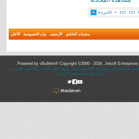
101
151
>
الأخيرة
»
منتديات العاشق
-
الأرشيف
-
بيان الخصوصية
-
الأعلى
Powered by vBulletin® Copyright ©2000 - 2026, Jelsoft Enterprises 
ُكتب أو يُنشر في منتديات العاشق يُمثل وجهة نظر الكاتب والناشر فحسب،
ولا يمثل وجهه نظر الإدارة
rel="nofollow"