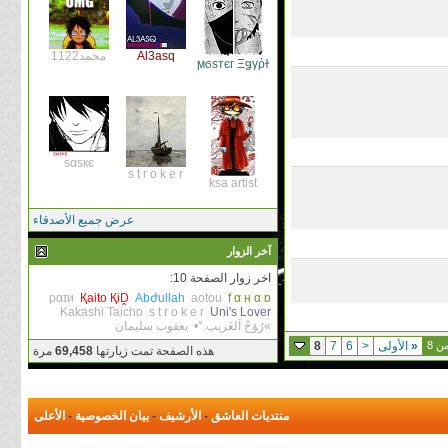
Al3asq
محمد1122
ϻϭѕтєг Ξǥγῥɫ
ѕαѕкє
s t r o k e r
ksa artist
عرض جميع الأصدقاء
آخر الزوار
اخر زوار الصفحة 10:
ραɪи
Қaito ҚiḒ
Abժullah
aotou
f α н α ɒ
Kakashi Taicho
s t r o k e r
Uni's Lover
»رُﯚحْ آلغَريب.°•
يعقوب سليمان
«
الأولى
<
6
7
8
هذه الصفحة تمت زيارتها
69,458
مرة
منتديات العاشق
-
الأرشيف
-
بيان الخصوصية
-
الأعلى