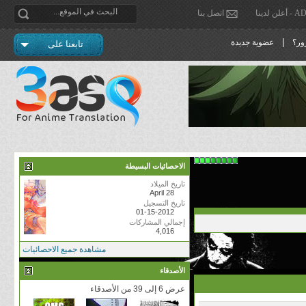
دينا
اتصل بنا
|
ور؟
عضوية جديدة
تابعنا على
الاحصائيات البسيطة
تاريخ الميلاد
April 28
تاريخ التسجيل
01-15-2012
إجمالي المشاركات
4,016
مشاهدة جميع الاحصائيات
الأصدقاء
عرض 6 إلى 39 من الأصدقاء