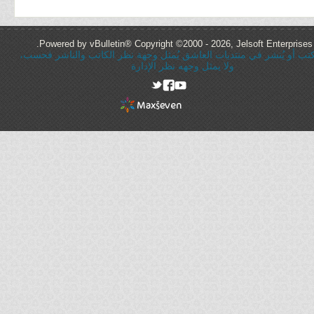
Powered by vBulletin® Copyright ©2000 - 2026, Jelsoft Enterprises 
ُكتب أو يُنشر في منتديات العاشق يُمثل وجهة نظر الكاتب والناشر فحسب،
ولا يمثل وجهه نظر الإدارة
rel="nofollow"