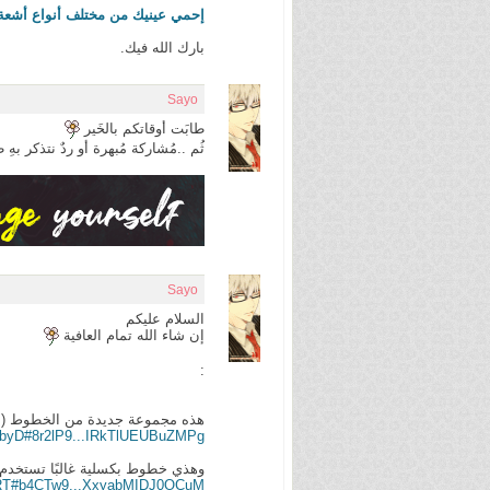
إحمي عينيك من مختلف أنواع أشعة الحاس
بارك الله فيك.
Sayo
طابَت أوقاتكم بالخَير
ثُم ..مُشاركة مُبهرة أو ردٌ نتذكر ب
Sayo
السلام عليكم
إن شاء الله تمام العافية
:
هذه مجموعة جديدة من الخطوط (عرب
BWbyD#8r2lP9...IRkTlUEUBuZMPg
وهذي خطوط بكسلية غالبًا تستخدم 
DbRT#b4CTw9...XxyabMIDJ0OCuM