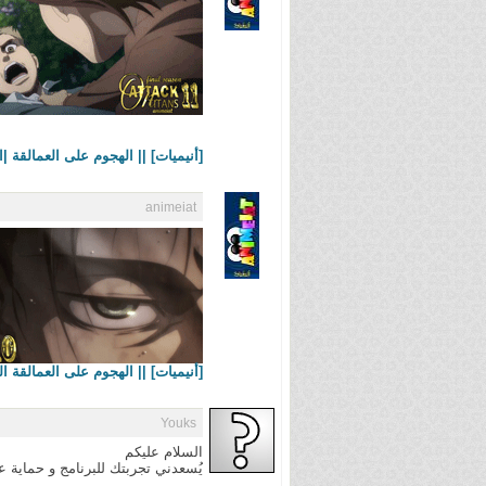
[أنيميات] || الهجوم على العمالقة |الحلقة 11||11 Season 4
animeiat
[أنيميات] ||
الهجوم على العمالقة الموسم الرابع Kyojin
Youks
السلام عليكم
يُسعدني تجربتك للبرنامج و حماية 