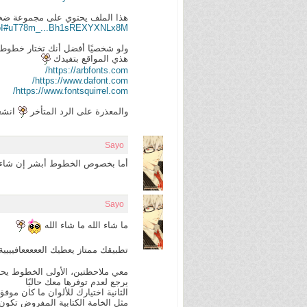
هذا الملف يحتوي على مجموعة ض
lVKoI#uT78m_...Bh1sREXYXNLx8M
ولو شخصيًا أفضل أنك تختار خطو
هذي المواقع بتفيدك
https://arbfonts.com/
https://www.dafont.com/
https://www.fontsquirrel.com/
والمعذرة على الرد المتأخر
انشغ
Sayo
أما بخصوص الخطوط أبشر إن شاء ال
Sayo
ما شاء الله ما شاء الله
تطبيقك ممتاز يعطيك العععععافيييي
معي ملاحظتين، الأولى الخطوط يحتا
يرجع لعدم توفرها معك حاليًا
الثانية اختيارك للألوان ما كان موفق
مثل الخامة الكتابية المفروض تكون ب