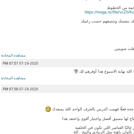
خمة من الخطوط
https://mega.nz/file/vcZ
طك بنفسك وتنسقهم حسب رغبتك
لت شويتين.
مشاهدة المحادثة
07:57 PM
07-19-2020
له نهاية الاسبوع هذا أوفرهم لك
مشاهدة المحادثة
07:56 PM
07-19-2020
ةةةة فعلًا فهمت الدرس بالحرف الواحد الله يسعدك
ج لها تنسيق أفضل واختيار أقوى واعتقد هذا
 غالبًا العناصر اللي تكون في الخلفية
ألوان باهتة مثل الرمادي والبيج ..الخ