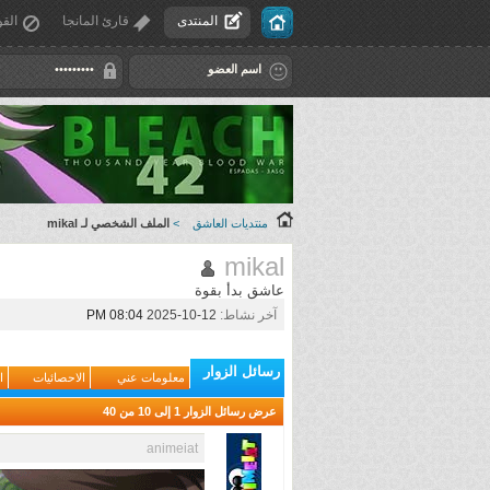
المنتدى
قارئ المانجا
القو
منتديات العاشق
>
الملف الشخصي لـ mikal
mikal
عاشق بدأ بقوة
آخر نشاط:
12-10-2025
08:04 PM
رسائل الزوار
معلومات عني
الاحصائيات
ا
عرض رسائل الزوار 1 إلى
10
من
40
animeiat