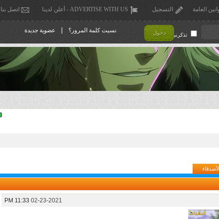
انين العامة
التسجيل
ADVERTISE WITH US - أعلن لدينا
اتصل بنا
|
نسيت كلمة المرور؟
عضوية جديدة
دخول
تذكرني !
لأصدقاء
11:33 PM
02-23-2021