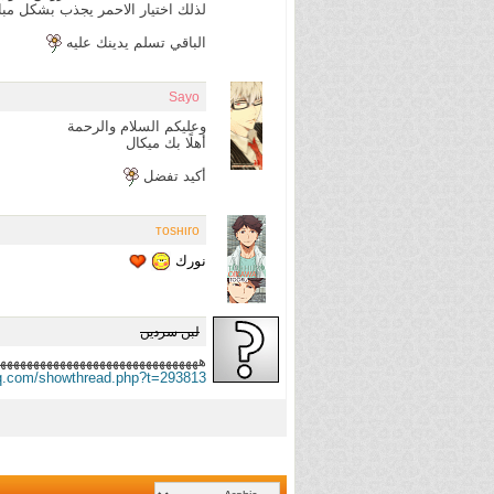
لذلك اختيار الاحمر يجذب بشكل مبال
الباقي تسلم يدينك عليه
Sayo
وعليكم السلام والرحمة
أهلًا بك ميكال
أكيد تفضل
тoѕнιro
نورك
لبن سردين
ههههههههههههههههههههههههههههههه
sq.com/showthread.php?t=293813