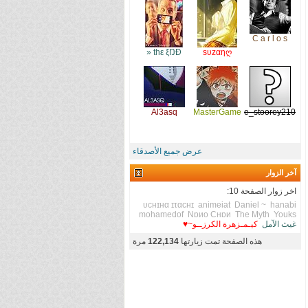
C a r l o s
thε ξŊĐ «
sυzαηღ
Al3asq
MasterGame
love_stoorey210
عرض جميع الأصدقاء
آخر الزوار
اخر زوار الصفحة 10:
υcнɪнα ɪταcнɪ
animeiat
Daniel ~
hanabi
mohamedof
Nɒиo Cнɒи
The Myth
Youks
غيث الآمل
كيـمـزهرة الكرزــو~♥
هذه الصفحة تمت زيارتها
122,134
مرة