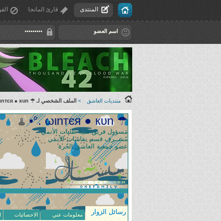
المنتدى
قارئ المانجا
القو
منتديات العاشق
>
الملف الشخصي لـ ☂ ωιnтєя ● кυn .°•
☂ ωιnтєя ● кυn .°•
مَسؤول فريق تلبية طلبات الأنمي
مُشــرف قسم نقاشات الأنمي
عضو جمعية العاشق الحُرة
رسائل الزوار
معلومات عني
الاحصائيات
ا