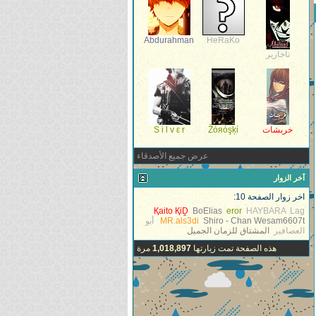
Abdurahman
HeRaKo
تاخازير
خربشات
Žόяόşķί
S i l v ε r
عرض جميع الأصدقاء
آخر الزوار
اخر زوار الصفحة 10:
Қaito ҚiḒ
BoElias
eror
HAYBARA
Lag
Wesam6607t
Shiro - Chan
MR.als3di
أبو
العصافير
المشتاق للزمان الجميل
هذه الصفحة تمت زيارتها
1,018,897
مرة