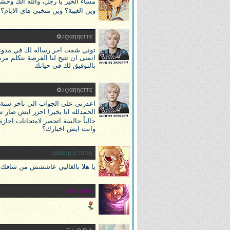
مساء الخير يا رجل، والله الك وحش
وين الغيبة؟ وين متخبي هاي الايا
ღαηηєттє♪✿
توني شفت اخر رسالة لك في مدونتك
اتمنى ان تتيح لنا الفرصة نتكلم مر
بالتوفيق لك في حياتك
ღαηηєттє♪✿
اعذرني على الجواب الي تأخر سنة تقر
الحمدلله انا بخير! احزر ايش صار 
حالياً جالسة اتحضر لامتحانات اجازة 
وانت ايش اخبارك؟
ѕαℓмαη.∂.тιтαη
يا هلا بالغاليي عاششش من شافك،
αвɒєʟнαĸ