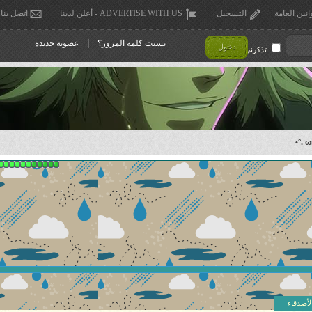
انين العامة
التسجيل
ADVERTISE WITH US - أعلن لدينا
اتصل بنا
|
نسيت كلمة المرور؟
عضوية جديدة
دخول
تذكرني !
لأصدقاء