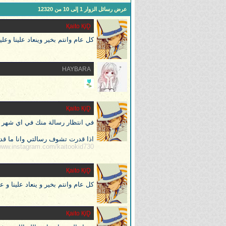
عرض رسائل الزوار 1 إلى
10
من
12320
Қaito ҚiḒ
كل عام وانتم بخير وينعاد علينا وعل
HAYBARA
Қaito ҚiḒ
في انتظار رسالة منك في اي شهر
اذا قدرت تشوف رسالتي وانا ما قد
www.instagram.com/kaitookid730/
Қaito ҚiḒ
كل عام وانتم بخير و ينعاد علينا و
Қaito ҚiḒ