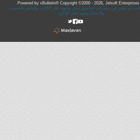
Powered by vBulletin® Copyright ©2000 - 2026, Jelsoft Enterprises 
ُكتب أو يُنشر في منتديات العاشق يُمثل وجهة نظر الكاتب والناشر فحسب،
ولا يمثل وجهه نظر الإدارة
rel="nofollow"