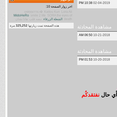
10:38 PM
02-04-2019
اخر زوار الصفحة 10:
ღαηηєттє♪✿
Kaitou Kun
Lora Ali
MidoHeRo
smile 2 life
SOЯA
the eyes of
death
الشعلة الزرقاء
نبضه قلب
هانا تشان
هذه الصفحة تمت زيارتها
325,252
مرة
مشاهدة المحادثة
06:50 AM
10-21-2018
مشاهدة المحادثة
01:53 PM
10-20-2018
بأي حال
نفتقدكُم