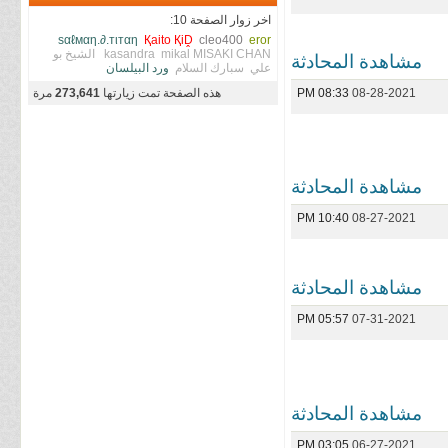
اخر زوار الصفحة 10:
ѕαℓмαη.∂.тιтαη
Қaito ҚiḒ
cleo400
eror
MISAKI CHAN
mikal
kasandra
الشيخ بو
مشاهدة المحادثة
علي
سبارك السلام
ورد البيلسان
08-28-2021
08:33 PM
هذه الصفحة تمت زيارتها
273,641
مرة
مشاهدة المحادثة
10:40 PM
08-27-2021
مشاهدة المحادثة
05:57 PM
07-31-2021
مشاهدة المحادثة
03:05 PM
06-27-2021