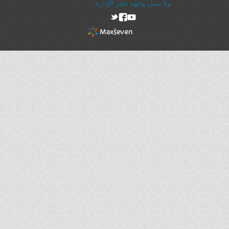
ولا يمثل وجهه نظر الإدارة
rel="nofollow"