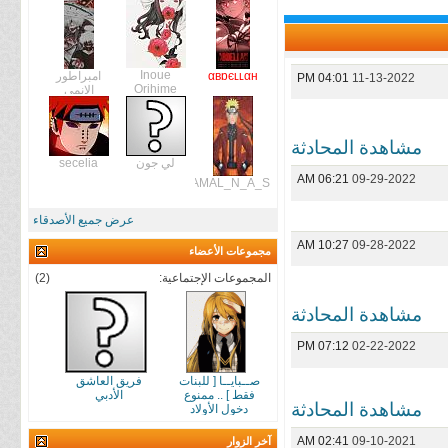
Inoue
αвɒєʟʟαн
امبراطور
04:01 PM
11-13-2022
Orihime
الانمي
مشاهدة المحادثة
لي جون
secelia
06:21 AM
09-29-2022
GAMAL_N_A_S
عرض جميع الأصدقاء
10:27 AM
09-28-2022
مجموعات الأعضاء
المجموعات الإجتماعية:
(2)
مشاهدة المحادثة
07:12 PM
02-22-2022
صــبايــا [ للبنات
فريق العاشق
فقط ] .. ممنوع
الأدبي
مشاهدة المحادثة
دخول الأولاد
02:41 AM
09-10-2021
آخر الزوار