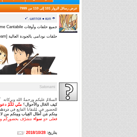
عرض رسائل الزوار 101 إلى
110
من
7999
☂ ωιnтєя ● кυn .°•
جميع حلقات وأوفات Nodame Cantabile بالجودة العالية
حلقات نودامى بالجودة العالية [3asq Upload Team]
Satonami
السلامُ عليكم ورحمةُ الله وبركاته
كيف الحَال والأحوال
؟
منّي لكُمْ دع
للحضور في مُلتقانا القابِع في
دردشة 
مِنكم مَن أطال الغِياب ومِنكم من لا
فعلى حدٍ
سواء
نتشرّف بحضورِكُم وإط
بتاريخ:
2018/10/28