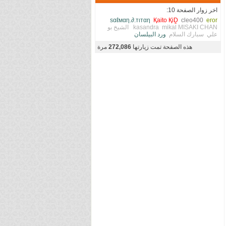
اخر زوار الصفحة 10:
ѕαℓмαη.∂.тιтαη
Қaito ҚiḒ
cleo400
eror
MISAKI CHAN
mikal
kasandra
الشيخ بو
علي
سبارك السلام
ورد البيلسان
هذه الصفحة تمت زيارتها
272,086
مرة