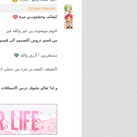
Ochako Uraraka
كيفكمـ وحشتونــي مرة
اليوم موضوعـــي غير والله غير
من قسم دروس التصميم الى قسم ا
مستغربين ! أدري والله
الثقيقف الصحــي جزء من عملي 
و لذا تعالو نشوف درس الاسعافات ا