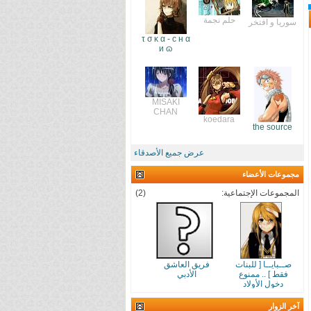
حلم نجمة
سوريا و افتخر
τ σ ĸ α - c н α
и ɷ
MISAKI
CHAN
koedara
the source
عرض جميع الأصدقاء
مجموعات الأعضاء
المجموعات الإجتماعية:
(2)
صــبايــا [ للبنات
فريق العاشق
فقط ] .. ممنوع
الأدبي
دخول الأولاد
آخر الزوار