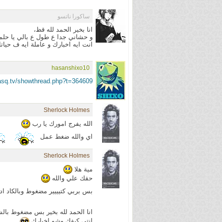
ساكورا ناتسو
انا بخير الحمد لله قظ،
و حشاني جدا ع طول ع بالي يا حلم
انت ايه اخبارك و عاملة ايه ف حيات
hasanshixo10
asq.tv/showthread.php?t=364609
Sherlock Holmes
الله يفرج امورك يا رب
اي والله ضغط عمل
Sherlock Holmes
مية هلا
حقك علي والله
بس بربي كتيييير مضغوط وبالكاد ا
انا الحمد لله بخير بس مضغوط با
انتي كيفك وشو اخبارك