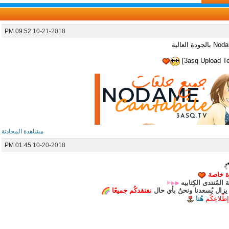
09:52 PM
10-21-2018
مشاهدة المحادثة
01:45 PM
10-20-2018
وة خاصة
المُنتدى الكِتابيه
 يزال يُسعدنا ونحنُ بأي حال
نفتقدكُم جميعًا
ّلاعِكُم
هُنا