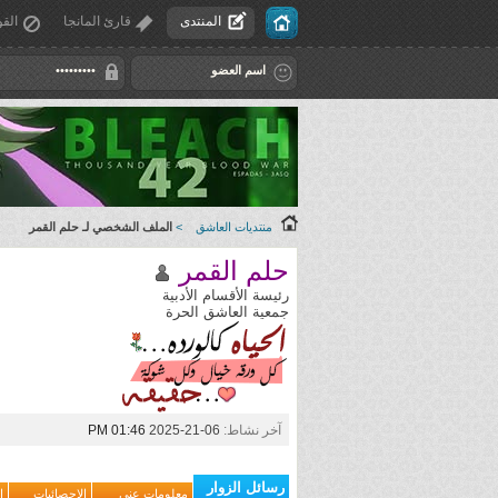
المنتدى
قارئ المانجا
القو
منتديات العاشق
>
الملف الشخصي لـ حلم القمر
حلم القمر
رئيسة الأقسام الأدبية
جمعية العاشق الحرة
آخر نشاط:
06-21-2025
01:46 PM
رسائل الزوار
معلومات عني
الاحصائيات
ا