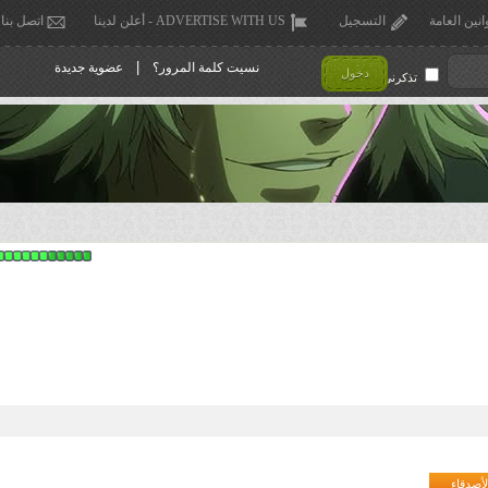
انين العامة
التسجيل
ADVERTISE WITH US - أعلن لدينا
اتصل بنا
|
نسيت كلمة المرور؟
عضوية جديدة
دخول
تذكرني !
لأصدقاء