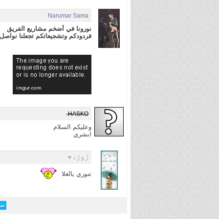
Narumar Sama
نورونا في أضخم مشاريع الفريق
فردودكم وتشجيعاتكم تجعلنا نواص
HASKO.
وعليكم السلام
ابشري
زُ وَ رْ د ♥
تنوري يالغلا
صفحة 