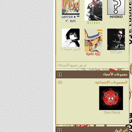
☂ ωιnтєя ●
HASKO.
кυn .°•
S i l v ε r
لآسي شينيآ ✩
hell girl
Қaito ҚiḒ
عرض جميع الأصدقاء
مجموعات الأعضاء
المجموعات الإجتماعية:
(1)
One Piece
آخر الزوار