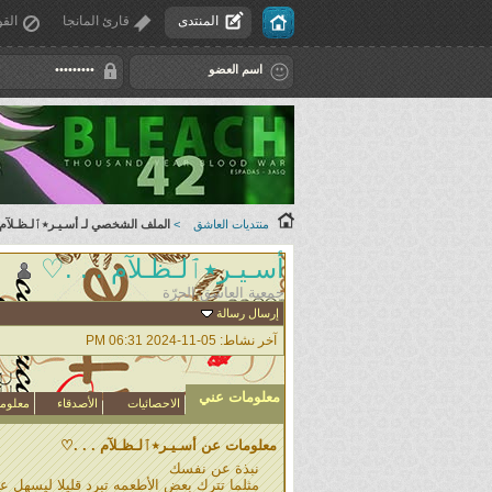
المنتدى
قارئ المانجا
القو
منتديات العاشق
>
الملف الشخصي لـ أسـيـر٭ٱلـظـلآم .
أسـيـر٭ٱلـظـلآم . . .♡
جمعية العاشق الحرّة
إرسال رسالة
آخر نشاط:
05-11-2024
06:31 PM
معلومات عني
الاحصائيات
الأصدقاء
معلوما
معلومات عن أسـيـر٭ٱلـظـلآم . . .♡
نبذة عن نفسك
مثلما تترك بعض الأطعمه تبرد قليلا ليسهل علي