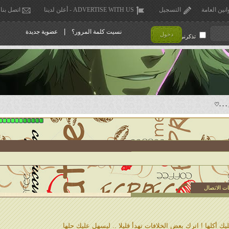
انين العامة
التسجيل
ADVERTISE WITH US - أعلن لدينا
اتصل بنا
|
نسيت كلمة المرور؟
عضوية جديدة
دخول
تذكرني !
 . .♡
ت الاتصال
ك أكلها ! اترك بعض الخلافات تهدأ قليلا .. ليسهل عليك حلها