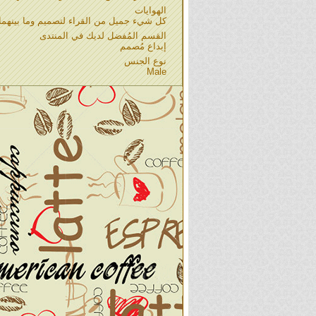
الهوايات
كل شيء جميل من القراء لتصميم وما بينهما 
القسم المُفضل لديك في المنتدى
إبداع مُصمم
نوع الجنس
Male