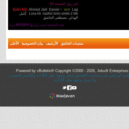
اخر زوار الصفحة 10:
Қaito ҚiḒ
Ahmed Jalil
Daniel ~
eror
Lag
smile 2 life
nadhir bmn
Lora Ali
كامل
الهذلي
مصطفى العاشق
هذه الصفحة تمت زيارتها
845,854
مرة
منتديات العاشق
-
الأرشيف
-
بيان الخصوصية
-
الأعلى
Powered by vBulletin® Copyright ©2000 - 2026, Jelsoft Enterprises 
ُكتب أو يُنشر في منتديات العاشق يُمثل وجهة نظر الكاتب والناشر فحسب،
ولا يمثل وجهه نظر الإدارة
rel="nofollow"