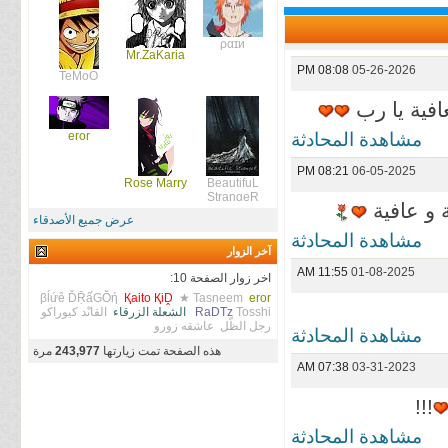
ραɪи
Mr.ZaKaria
08:08 PM
05-26-2026
TeMoO
عافية يا رب
مشاهدة المحادثة
eror
08:21 PM
06-05-2025
Rose Marry
BeautifuL
StrangeR
ة و عافية
عرض جميع الأصدقاء
مشاهدة المحادثة
آخر الزوار
11:55 AM
01-08-2025
اخر زوار الصفحة 10:
βĺứê ĎṜấGŎή
Қaito ҚiḒ
★ Tasneem
eror
Tosshi
RaDTz
الشعلة الزرقاء
القاىْد كيوراكو
رجل الظّل
عاشقه زورو
مشاهدة المحادثة
هذه الصفحة تمت زيارتها
243,977
مرة
07:38 AM
03-31-2023
!!!
مشاهدة المحادثة