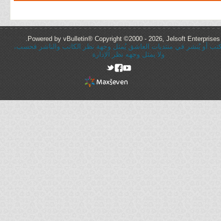
Powered by vBulletin® Copyright ©2000 - 2026, Jelsoft Enterprises 
ُكتب أو يُنشر في منتديات العاشق يُمثل وجهة نظر الكاتب والناشر فحسب،
ولا يمثل وجهه نظر الإدارة
rel="nofollow"