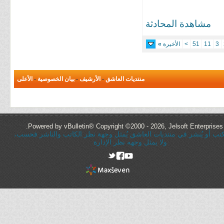
مشاهدة المحادثة
3
11
51
>
الأخيرة
»
منتديات العاشق
-
الأرشيف
-
بيان الخصوصية
-
الأعلى
Powered by vBulletin® Copyright ©2000 - 2026, Jelsoft Enterprises 
ُكتب أو يُنشر في منتديات العاشق يُمثل وجهة نظر الكاتب والناشر فحسب،
ولا يمثل وجهه نظر الإدارة
rel="nofollow"