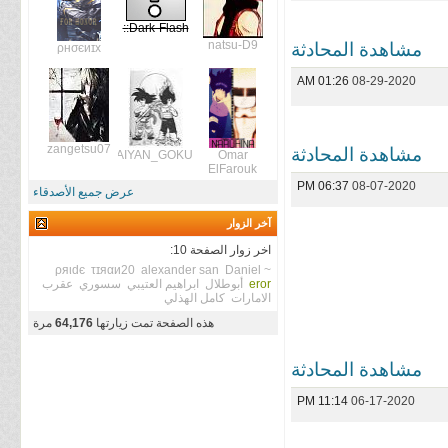
Dark-Flash::
natsu-D9
مشاهدة المحادثة
ρнσєиɪx
01:26 AM
08-29-2020
zangetsu07
مشاهدة المحادثة
DBZ_SAIYAN_GOKU
Omar
ElFarouk
06:37 PM
08-07-2020
عرض جميع الأصدقاء
آخر الزوار
اخر زوار الصفحة 10:
ρяιdє
τɪяαи20
alexander san
Daniel ~
eror
أبوطلال
ابراهيم العتيبي
سسوري
عقرب
الامارات
كامل الهذلي
هذه الصفحة تمت زيارتها
64,176
مرة
مشاهدة المحادثة
11:14 PM
06-17-2020