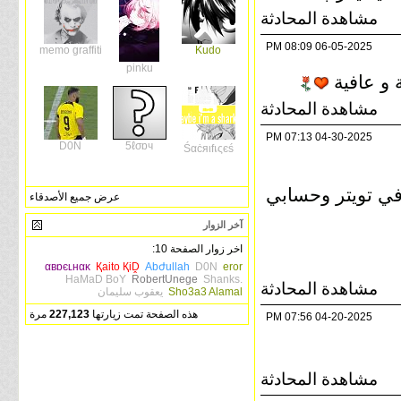
مشاهدة المحادثة
08:09 PM
06-05-2025
memo graffiti
Kudo
pinku
ة و عافية
مشاهدة المحادثة
07:13 PM
04-30-2025
D0N
5ℓσɒч
Śαċяιfเςєś
ي تويتر وحسابي
عرض جميع الأصدقاء
آخر الزوار
اخر زوار الصفحة 10:
αвɒєʟнαĸ
Қaito ҚiḒ
Abժullah
D0N
eror
HaMaD BoY
RobertUnege
Shanks.
مشاهدة المحادثة
Sho3a3 Alamal
يعقوب سليمان
هذه الصفحة تمت زيارتها
227,123
مرة
07:56 PM
04-20-2025
مشاهدة المحادثة