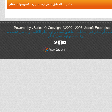
منتديات العاشق
-
الأرشيف
-
بيان الخصوصية
-
الأعلى
Powered by vBulletin® Copyright ©2000 - 2026, Jelsoft Enterprises 
ُكتب أو يُنشر في منتديات العاشق يُمثل وجهة نظر الكاتب والناشر فحسب،
ولا يمثل وجهه نظر الإدارة
rel="nofollow"