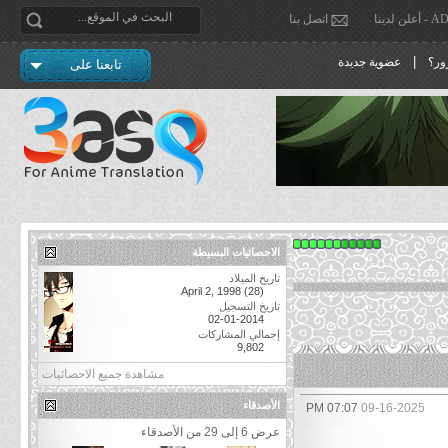
دينا
اتصل بنا
|
ور؟
عضوية جديدة
تابعنا على
الاحصائيات البسيطة
تاريخ الميلاد
April 2, 1998 (28)
تاريخ التسجيل
02-01-2014
إجمالي المشاركات
9,802
مشاهدة جميع الاحصائيات
الأصدقاء
07:07 PM
09-16-2025
عرض 6 إلى 29 من الأصدقاء