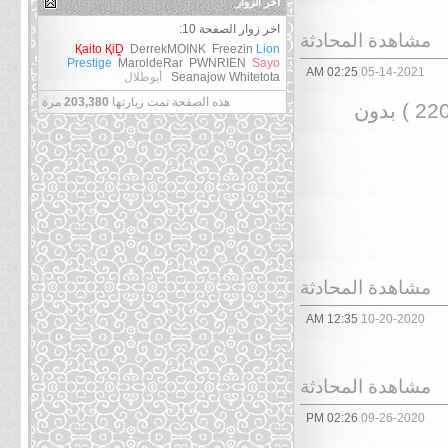
آخر الزوار
اخر زوار الصفحة 10:
مشاهدة المحادثة
Қaito ҚiḒ
DerrekMOINK
Freezin
Lion
Prestige
MaroldeRar
PWNRIEN
Sayo
02:25 AM
05-14-2021
Whitetota
Seanajow
أبوطلال
هذه الصفحة تمت زيارتها
203,380
مرة
مشروع اعادة انتاج ترجمة ناروتو الحلقات من ( 001 ~ 220 ) بدون
مشاهدة المحادثة
12:35 AM
10-20-2020
مشاهدة المحادثة
02:26 PM
09-26-2020