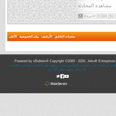
مشاهدة المحادثة
51
101
>
الأخيرة
»
منتديات العاشق
-
الأرشيف
-
بيان الخصوصية
-
الأعلى
Powered by vBulletin® Copyright ©2000 - 2026, Jelsoft Enterprises 
ُكتب أو يُنشر في منتديات العاشق يُمثل وجهة نظر الكاتب والناشر فحسب،
ولا يمثل وجهه نظر الإدارة
rel="nofollow"