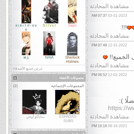
مشاهدة المحادثة
07:37 AM
03-31-2023
к ι я ι т σ - к υ
S i l v ε r
Sayo
!!!
η
مشاهدة المحادثة
07:48 PM
12-31-2022
 الجميع!!
м.χ
NAIA
Sherlock
Holmes
مشاهدة المحادثة
عرض جميع الأصدقاء
06:52 PM
12-02-2022
مجموعات الأعضاء
المجموعات الإجتماعية:
(2)
ًا ):
https://
مشاهدة المحادثة
ESPADAS-
ساباكو أوجي
SUBS
10:16 PM
08-16-2021