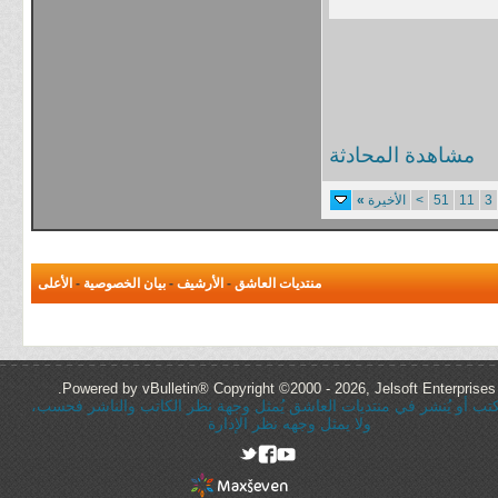
مشاهدة المحادثة
3
11
51
>
الأخيرة
»
منتديات العاشق
-
الأرشيف
-
بيان الخصوصية
-
الأعلى
Powered by vBulletin® Copyright ©2000 - 2026, Jelsoft Enterprises 
ُكتب أو يُنشر في منتديات العاشق يُمثل وجهة نظر الكاتب والناشر فحسب،
ولا يمثل وجهه نظر الإدارة
rel="nofollow"