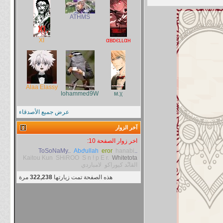
ATHMS
XI
αвɒєʟʟαн
Alaa Elassy
Mohammed9W
м.χ
عرض جميع الأصدقاء
آخر الزوار
اخر زوار الصفحة 10:
Abժullah
eror
hanabi
..ToSoNaMy..
Kaitou Kun
SHiROO
S n ! p E r.
Whitetota
القاىْد كيوراكو
لامباردي
هذه الصفحة تمت زيارتها
322,238
مرة