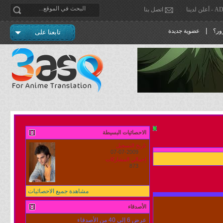
دينا
اتصل بنا
|
ور؟
عضوية جديدة
تابعنا على
الاحصائيات البسيطة
تاريخ التسجيل
07-07-2009
إجمالي المشاركات
873
مشاهدة جميع الاحصائيات
الأصدقاء
عرض 6 إلى 40 من الأصدقاء