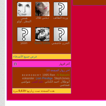
وردة الطائف
ذبحني غلاك
همس
المطر...لولو
الحزن عاشقني
Ҝaяiŋ.SaΜa
yasin
عرض جميع الأصدقاء
آخر الزوار
اخر زوار الصفحة 10:
в ε и я о в ε я т
1995 Ren
Al Balushi
eskander
Lion Prestige
StephJones
أبوطلال
احمد الكناني
حلم القمر
شواشي
فشاشي
هذه الصفحة تمت زيارتها
8,639
مرة