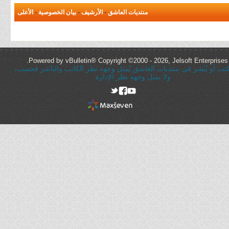
منتديات العاشق
-
الأرشيف
-
بيان الخصوصية
-
الأعلى
Powered by vBulletin® Copyright ©2000 - 2026, Jelsoft Enterprises 
ُكتب أو يُنشر في منتديات العاشق يُمثل وجهة نظر الكاتب والناشر فحسب،
ولا يمثل وجهه نظر الإدارة
rel="nofollow"