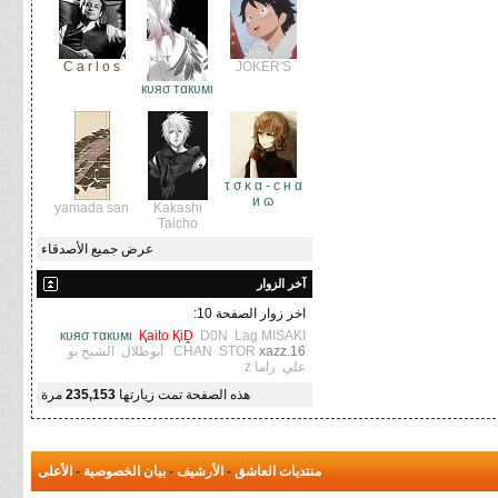
C a r l o s
JOKER'S
кυяσ тαкυмι
τ σ ĸ α - c н α
и ɷ
yamada san
Kakashi
Taicho
عرض جميع الأصدقاء
آخر الزوار
اخر زوار الصفحة 10:
кυяσ тαкυмι
Қaito ҚiḒ
D0N
Lag
MISAKI
xazz.16
STOR
CHAN
أبوطلال
الشيخ بو
علي
راما z
هذه الصفحة تمت زيارتها
235,153
مرة
منتديات العاشق
-
الأرشيف
-
بيان الخصوصية
-
الأعلى