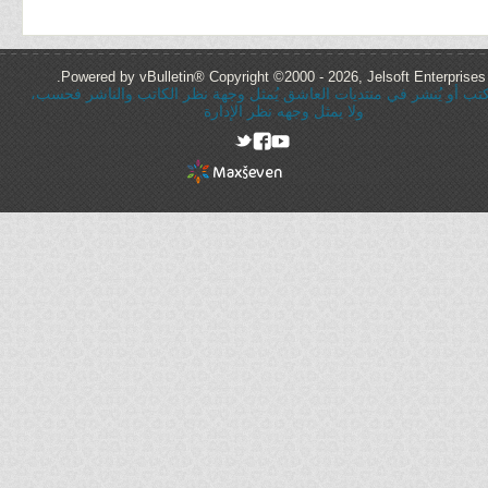
Powered by vBulletin® Copyright ©2000 - 2026, Jelsoft Enterprises 
ُكتب أو يُنشر في منتديات العاشق يُمثل وجهة نظر الكاتب والناشر فحسب،
ولا يمثل وجهه نظر الإدارة
rel="nofollow"