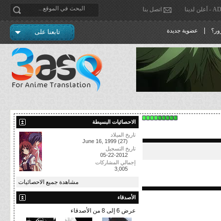
دينا
اتصل بنا
|
ور؟
عضوية جديدة
تابعنا على
الاحصائيات البسيطة
تاريخ الميلاد
June 16, 1999 (27)
تاريخ التسجيل
05-22-2012
إجمالي المشاركات
3,005
مشاهدة جميع الاحصائيات
الأصدقاء
عرض 6 إلى 8 من الأصدقاء