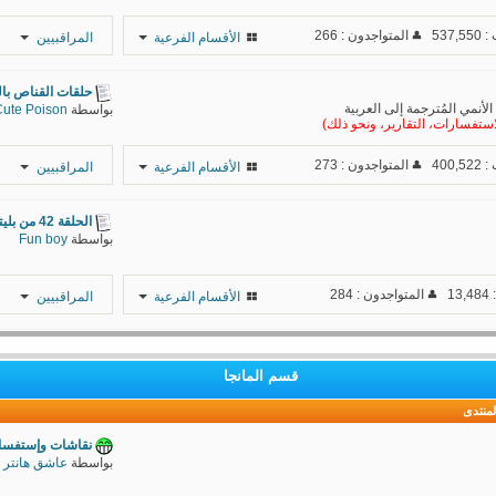
537
المتواجدون : 266
الأقسام الفرعية
المراقبيين
حلقات القناص بالج
نمي المُترجمة إلى العربية
بواسطة
Cute Poison
لاستفسارات، التقارير، ونحو ذلك)
400
المتواجدون : 273
الأقسام الفرعية
المراقبيين
Enzo
الحلقة 42 من بليتش "آرك حرب...
بواسطة
Fun boy
hmadh21
madao900
1
المتواجدون : 284
الأقسام الفرعية
المراقبيين
dr-House
YasseR-
C a r l o s
sensei
قسم المانجا
Caerus
لمنتدى
تاوجي
نقاشات وإستفسارا
بواسطة
عاشق هانتر