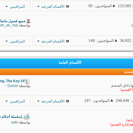
1
المتواجدون : 92
الأقسام الفرعية
المراقبيين
جميع فصول مانجا 
بواسطة
oh_ali_mai
ا
3
المتواجدون : 149
الأقسام الفرعية
المراقبيين
YasseR-
sensei
الأقسام العامة
3MROO96
لمنتدى
ng, The Key Of...
ا داخل المنتدى
بواسطة
Daniel ~
ا القسم)
248
المتواجدون : 197
الأقسام الفرعية
المراقبيين
مـــسي,’ــو
|سلسلة أحكام ته
محــ.,ـمد
اعة)
بواسطة
sukr
فقة إدارة القسم)