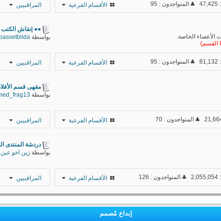
4
المتواجدون : 95
الأقسام الفرعية
المراقبيين
sυzαηღ
●● |نقاش الكتب ال
 الأعضاء الخاصة.
بواسطة
bassetblida
αвɒєʟнαĸ
ا القسم)
αвɒєʟʟαн
8
المتواجدون : 95
الأقسام الفرعية
المراقبيين
المنتقم 12
حلم القمر
مقهى قسم الأفلام
بواسطة
med_frag13
خربشات
المتواجدون : 70
الأقسام الفرعية
المراقبيين
Dog Day
دردشة المنتدى الكتا
Afternoon
بواسطة
زين اخو عين
2
المتواجدون : 126
الأقسام الفرعية
المراقبيين
animo kun
إبداع مُصمم