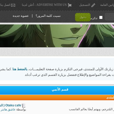
انين العامة
التسجيل
ADVERTISE WITH US - أعلن لدينا
اتصل بنا
|
نسيت كلمة المرور؟
عضوية جديدة
دخول
تذكرني !
 زيارتك الأولى للمنتدى، فيرجى التكرم بزيارة صفحة التعليمـــات،
بالضغط هنا
. كما يشر
 بقراءة المواضيع والإطلاع فتفضل بزيارة القسم الذي ترغب أدناه.
قسم الأنمي
لمنتدى
Otaku cafe ( النسخة الثامنة )
المُترجم، ويهتم أيضًا بعالم الفانسب
بواسطة
عاشق هانتر