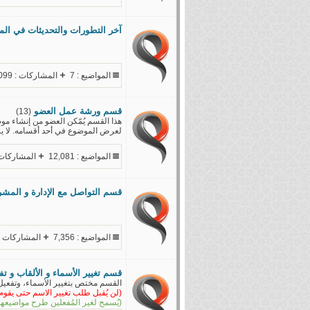
آخر التطورات والتحديثات في الم
المواضيع : 7
المشاركات : 1,099
قسم ورشة عمل العضو
(13)
هذا القسم يُمّكن العضو من إنشاء م
لعرض الموضوع في أحد أقسامه. لا ير
المواضيع : 12,081
المشاركات : 108
قسم التواصل مع الإدارة و المشر
المواضيع : 7,356
المشاركات : 6,620
قسم تغيير الأسماء و الألقاب و ت
القسم مختص بتغيير الأسماء، وتفعيل
(لن يُقبل طلب تغيير الاسم حتى يقوم 
(يُسمح لغير المُفعلين طرح مواضيعهم 