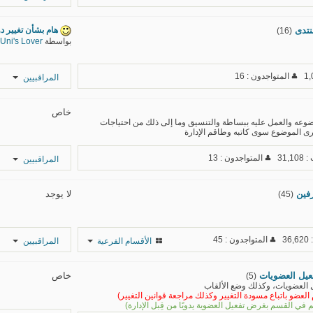
αвɒєʟнαĸ
نتدى
هام بشأن تغيير دو
(16)
بواسطة
Uni's Lover
المتواجدون : 16
المراقبيين
خاص
وضوعه والعمل عليه ببساطة والتنسيق وما إلى ذلك من احتياجات
ى الموضوع سوى كاتبه وطاقم الإدارة
31,
المتواجدون : 13
المراقبيين
فين
لا يوجد
(45)
3
المتواجدون : 45
الأقسام الفرعية
المراقبيين
فعيل العضويات
خاص
(5)
 العضويات، وكذلك وضع الألقاب
العضو باتباع مسودة التغيير وكذلك مراجعة قوانين التغيير)
في القسم بغرض تفعيل العضوية يدويًا من قِبل الإدارة)