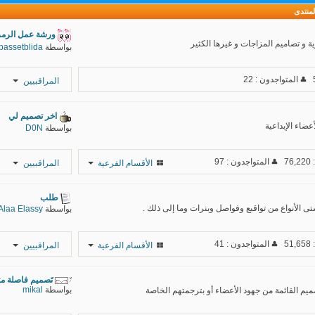
لمنتدى
ورشة عمل الرمز
و تصاميم المزاجات و غيرها الكثير
بواسطة
bassetblida
المتواجدون : 22
المراقبيين
f α н α ɒ
اخر تصميم لي
اء الإبداعية
بواسطة
D0N
Rashid*
cybr
7
المتواجدون : 97
الأقسام الفرعية
المراقبيين
Sayo
f α н α ɒ
طلب
الأنواع من تواقيع وفواصل وبنرات وما إلى ذلك .
بواسطة
Alaa Elassy
Rashid*
cybr
5
المتواجدون : 41
الأقسام الفرعية
المراقبيين
Sayo
Rashid*
تَصميم فاصلة متحرڪ
بواسطة
mikal
 القائمة من جهود الأعضاء أو بترجمتهم الخاصة
Қaito ҚiḒ