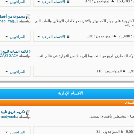
163
المتواجدون : 373
الأقسام الفرعية
المراقبيين
Sayo
كيـمـزهرة
مجموعة من أفضل و
الكرزــو~♥
رونية على جهاز الكمبيوتر والانترنت والالعاب الاونلاين والعاب البي
بواسطة
med_frag13
اراته.
71,
المتواجدون : 136
الأقسام الفرعية
المراقبيين
SeLeNe
{ قائمة انميات للبيع [..
بواسطة
ŽĄŽΊ SAΣA
ذلك طرق الربح من النت وما إلى ذلك من التجارة في عالم النت
MhmdVincent
Mr. Hema
المتواجدون : 118
المراقبيين
الأقسام الإدارية
لمنتدى
تكريم فريق تلبية 
اء النشيطين بأقسام المنتدى.
بواسطة
nodymoha
المتواجدون : 32
المراقبيين