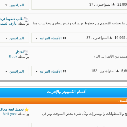
Sho3a3
المتواجدون : 37
المراقبيين
Alamal
DIO
Қaito ҚiḒ
طلب خطوط ترجم
 ما يحتاجه المُصمم من خطوط ورندرات وفرش وباترن وفلاشات وما
بواسطة
عآزف الصم
M A H D I
f α н α ɒ
askar
Rashid*
1
المتواجدون : 37
الأقسام الفرعية
المراقبيين
mohamad
cybr
وعامووَ
عآزف
Sayo
اعتذآر
الصمت
Scarlet
يم من الألف إلى الياء
بواسطة
Eldok
Bullet
f α н α ɒ
s a m s u n g
المتواجدون : 152
الأقسام الفرعية
المراقبيين
Rashid*
A B D U L L
cybr
f α н α ɒ
A H
Sayo
أقسام الكمبيوتر والإنترنت
Rashid*
Ochako
Uraraka
cybr
لمنتدى
Driller
Sayo
تحميل لعبة محاكي
ج والاسطوانات والويندوزات وكُل شيء يخص السوفت وير في
بواسطة
Mr.iLyass
f α н α ɒ
cybr