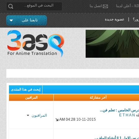
دينا
اتصل بنا
|
ور؟
عضوية جديدة
تابعنا على
إبحث في هذا المنتدى
آخر مشاركة
المراقبين
درس الخامس : تعلم فن...
ة
E T H A N
المراقبون
04:28 AM
10-11-2015
f α н α ɒ
Rashid*
 الاول 1 || أنشاء الملف...