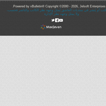
Powered by vBulletin® Copyright ©2000 - 2026, Jelsoft Enterprises 
ُكتب أو يُنشر في منتديات العاشق يُمثل وجهة نظر الكاتب والناشر فحسب،
ولا يمثل وجهه نظر الإدارة
rel="nofollow"