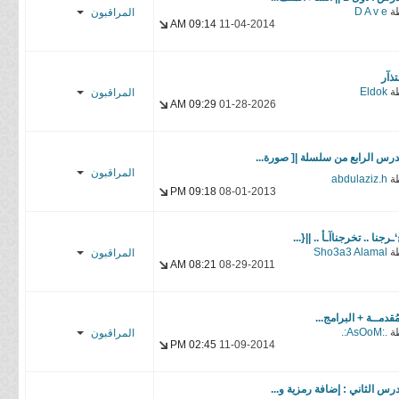
ة
D A v e
المراقبون
cybr
09:14 AM
11-04-2014
f α н α ɒ
Sayo
Rashid*
تذآر
ة
Eldok
المراقبون
cybr
09:29 AM
01-28-2026
Sayo
Sayo
Sho3a3
درس الرابع من سلسلة |[ صورة...
المراقبون
Alamal
ة
abdulaziz.h
09:18 PM
08-01-2013
f α н α ɒ
f α н α ɒ
Rashid*
Rashid*
ـرجنا .. تخرجناآـأ .. ||{...
ة
Sho3a3 Alamal
المراقبون
cybr
cybr
08:21 AM
08-29-2011
f α н α ɒ
Sayo
Rashid*
ُقدمــة + البرامج...
ة
.:AsOoM:.
المراقبون
cybr
02:45 PM
11-09-2014
f α н α ɒ
Sayo
درس الثاني : إضافة رمزية و...
Rashid*