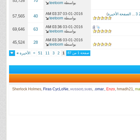
53,726
70
بواسطة
teetoom
03:37 AM
03-01-2016
3
...
الصفحة الأخيرة
)
57,565
40
بواسطة
teetoom
03:36 AM
03-01-2016
69,646
63
بواسطة
teetoom
03:36 AM
03-01-2016
45,524
28
بواسطة
teetoom
صفحة 1 من 87
1
2
3
11
51
>
الأخيرة
»
Sherlock Holmes
,
Firas CycLoNe
,
нυѕѕєιη.ѕυвѕ
,
.omar.
,
Enzo
,
hmadh21
,
ma