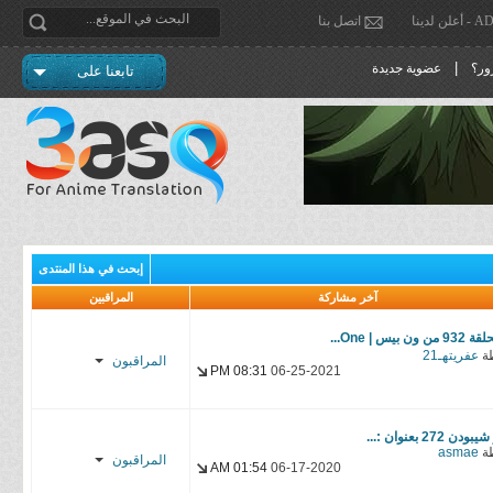
دينا
اتصل بنا
|
ور؟
عضوية جديدة
تابعنا على
إبحث في هذا المنتدى
آخر مشاركة
المراقبين
93 من ون بيس | One...
ة
عفريتهـ21
المراقبون
08:31 PM
06-25-2021
Enzo
ن 272 بعنوان :...
Sherlock
ة
asmae
المراقبون
Holmes
01:54 AM
06-17-2020