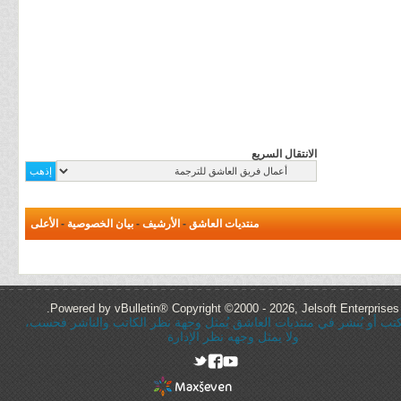
الانتقال السريع
منتديات العاشق
-
الأرشيف
-
بيان الخصوصية
-
الأعلى
Powered by vBulletin® Copyright ©2000 - 2026, Jelsoft Enterprises 
ُكتب أو يُنشر في منتديات العاشق يُمثل وجهة نظر الكاتب والناشر فحسب،
ولا يمثل وجهه نظر الإدارة
rel="nofollow"