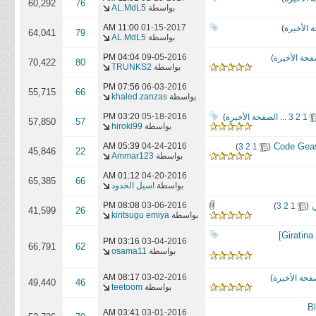
60,292
76
بواسطة
AL.MdL5
11:00 AM
01-15-2017
 الأخيرة
)
64,041
79
بواسطة
AL.MdL5
04:04 PM
09-05-2016
فحة الأخيرة
)
70,422
80
بواسطة
TRUNKS2
07:56 PM
06-03-2016
55,715
66
بواسطة
khaled zanzas
03:20 PM
05-18-2016
1
2
3
...
الصفحة الأخيرة
)
57,850
57
بواسطة
hiroki99
‏
04-24-2016
05:39 AM
)
3
2
1
(
45,846
22
بواسطة
Ammar123
01:12 AM
04-20-2016
65,385
66
بواسطة
اسيل الخدود
‏
03-06-2016
08:08 PM
)
3
2
1
(
41,599
26
بواسطة
kiritsugu emiya
03:16 PM
03-04-2016
66,791
62
بواسطة
osama11
08:17 AM
03-02-2016
فحة الأخيرة
)
49,440
46
بواسطة
teetoom
03:41 AM
03-01-2016