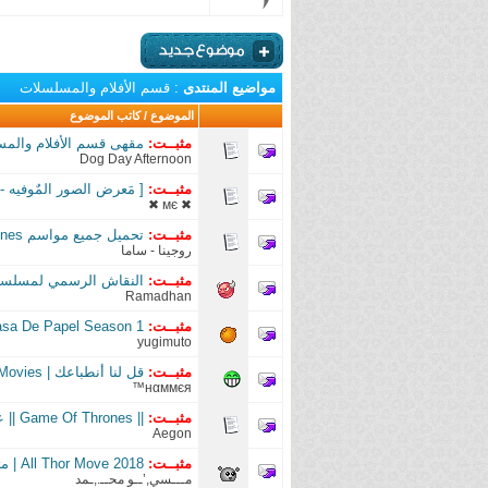
مواضيع المنتدى
: قسم الأفلام والمسلسلات
الموضوع
/
كاتب الموضوع
مثبــت:
مقهى قسم الأفلام والمسلس
Dog Day Afternoon
مثبــت:
[ مَعرض الصور المٌوفيه - Gallery | Quotes 
✖ мє ✖
مثبــت:
تحميل جميع مواسم Game of thrones
روجينا - ساما
مثبــت:
النقاش الرسمي لمسلسل e of Thrones
Ramadhan
مثبــت:
La Casa De Papel Season 1
yugimuto
مثبــت:
قل لنا أنطباعك | a Hunters The Movies
нαммєя™
مثبــت:
|| Game Of Thrones || عآالمُـ الجَليـد و النّـآار || تَقريـر ||
Aegon
مثبــت:
All Thor Move 2018 | مترجم | All Hd
مـــسي,’ــو محــ.,ـمد