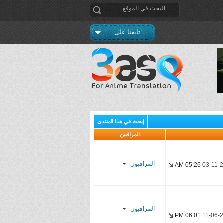
تابعنا على
إبحث في هذا المنتدى
المراقبين
المراقبون
05:26 AM
03-11-
Dog Day
Afternoon
المراقبون
06:01 PM
11-06-