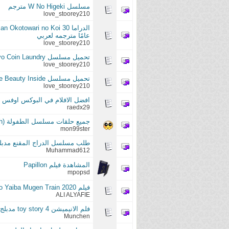
مسلسل W No Higeki مترجم
love_stoorey210
عامًا مترجمه لعربي
love_stoorey210
تحميل مسلسل Tokyo Coin Laundry مغسلة العملات المعدنية في طوكيو مترجم لعربي
love_stoorey210
تحميل مسلسل The Beauty Inside الجمال الداخلي مترجمه لعربى
love_stoorey210
افضل الافلام في البوكس اوفس ا
raedx29
جميع حلقات مسلسل الطفولة (Drake & josh)
mon99ster
طلب مسلسل الدراج المقنع مدبلج
Muhammad612
المشاهدة فيلم Papillon
mpopsd
فيلم Kimetsu no Yaiba Mugen Train 2020 مترجم أون لاين
ALI ALYAFIE
فلم الانيميشن toy story 4 مدبلج للعربيه برابط مباشر باسم المنتدي
Munchen