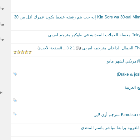
بو
الدراما Kin Sore wa 30-sai Miman Okotowari no Koi 30 إنه حب يتم رفضه عندما يكون عمرك أقل من 30
بو
بو
‏
(
1
2
3
...
الصفحة الأخيرة
)
لامريكي لشهر مايو
 العربية
بو