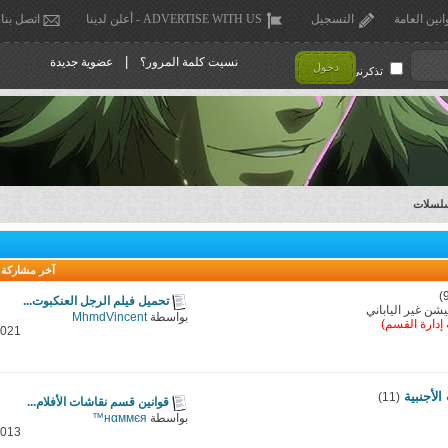
انين العامة
التسجيل
ADVERTISE WITH US - أعلن لدينا
اتصل بنا
|
نسيت كلمة المرور؟
عضوية جديدة
دخول
تذكرني !
سلسلات
آخر مشاركة
تحميل فيلم الرجل العنكبوت...
يشن غير الياباني
بواسطة
MhmdVincent
ة إدارة القسم)
2021
لأجنبية
(11)
قوانين قسم نقاشات الأفلام...
بواسطة
нαммєя™
2013