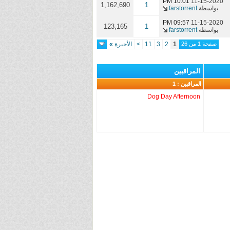
10:01 PM
11-15-2020
1,162,690
1
بواسطة
farstorrent
09:57 PM
11-15-2020
123,165
1
بواسطة
farstorrent
صفحة 1 من 26
1
2
3
11
>
الأخيرة
»
المراقبين
المراقبين : 1
Dog Day Afternoon