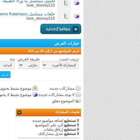
تحميل مسلسل ما وراء الطبيعه
love_stoorey210
حلقات مسلسل Yowakutemo Katemasu عباقرة البيسبول Baseball Brainiacs مترجمه عربي
love_stoorey210
خيارات العرض
عرض المواضيع من 1 إلى 20 من 513
ترتيب حسب
طريقة العرض:
منذ
مشاركات جديدة
موضوع نشيط يحتوي 
لا توجد مشاركات جديدة
موضوع نشيط لا يحتو
الموضوع مغلق
تعليمات المشاركة
لا تستطيع
إضافة مواضيع جديدة
لا تستطيع
الرد على المواضيع
لا تستطيع
إرفاق ملفات
لا تستطيع
تعديل مشاركاتك