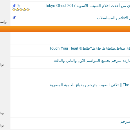
حدث افلام السينما الاسوية Tokyo Ghoul 2017
 الأفلام والمسلسلات
بواس
§ط¨ط§ظ†ظٹط© Touch Your Heart
بو
بو
بو