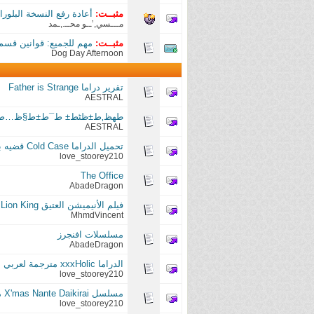
مثبــت:
أعادة رفع النسخة البلوراي من أ
مـــسي,’ــو محــ.,ـمد
مثبــت:
مهم للجميع: قوانين قسم
Dog Day Afternoon
تقرير دراما Father is Strange
AESTRAL
طھظ‚ط±ظٹط± ط¯ط±ط§ظ…ط§ ط§ظ„ظٹط
AESTRAL
تحميل الدراما Cold Case قضيه باردة مترجم بجميع المواسم الاول والثاني والثالث
love_stoorey210
The Office
AbadeDragon
فيلم الأنيميشن العتيق The Lion King || ثلاثي الصوت مترجم ومدبلج للعامية المصرية
MhmdVincent
مسلسلات افنجرز
AbadeDragon
الدراما xxxHolic مترجمة لعربي
love_stoorey210
مسلسل X'mas Nante Daikirai مترجم
love_stoorey210