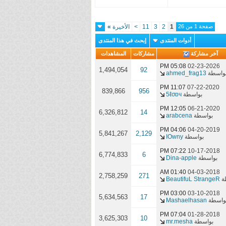
Dog Day
Afternoon
صفحة 1 من 26
1
2
3
11
>
الأخيرة
»
أدوات المنتدى
إبحث في هذا المنتدى
آخر مشاركة
مشاركات
المشاهدات
05:08 PM
02-23-2026
1,494,054
92
واسطة
ahmed_frag13
11:07 PM
07-22-2020
839,866
956
بواسطة
5ℓσɒч
12:05 PM
06-21-2020
6,326,812
14
بواسطة
arabcena
04:06 PM
04-20-2019
5,841,267
2,129
بواسطة
IOwny
07:22 PM
10-17-2018
6,774,833
6
بواسطة
Dina-apple
01:40 AM
04-03-2018
2,758,259
271
ة
BeautifuL StrangeR
03:00 PM
03-10-2018
5,634,563
17
واسطة
Mashaelhasan
07:04 PM
01-28-2018
3,625,303
10
بواسطة
mr.mesha