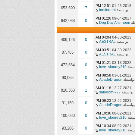
12:51 PM
01-23-2018
653,690
7
بواسطة
farstorrent
01:26 PM
09-04-2017
642,068
0
طة
Dog Day Afternoon
04:04 AM
04-30-2023
409,126
0
بواسطة
AESTRAL
03:51 AM
04-30-2023
87,765
0
بواسطة
AESTRAL
01:21 PM
03-13-2022
472,634
0
اسطة
love_stoorey210
08:58 PM
03-01-2022
90,065
0
بواسطة
AbadeDragon
01:18 AM
12-27-2021
810,363
1
بواسطة
salooom-777
09:23 PM
12-22-2021
91,159
0
بواسطة
AbadeDragon
10:36 PM
08-02-2021
100,030
0
اسطة
love_stoorey210
10:34 PM
08-02-2021
93,206
0
اسطة
love_stoorey210