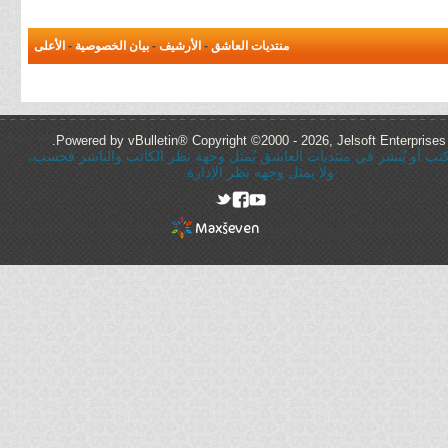
منتديات العاشق
-
الأرشيف
-
بيان الخصوصية
-
الأعلى
Powered by vBulletin® Copyright ©2000 - 2026, Jelsoft Enterprises 
ُكتب أو يُنشر في منتديات العاشق يُمثل وجهة نظر الكاتب والناشر فحسب،
ولا يمثل وجهه نظر الإدارة
rel="nofollow"