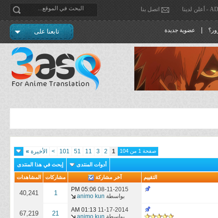
دينا
اتصل بنا
|
ور؟
عضوية جديدة
تابعنا على
صفحة 1 من 104
1
2
3
11
51
101
>
الأخيرة
»
أدوات المنتدى
إبحث في هذا المنتدى
التقييم
آخر مشاركة
مشاركات
المشاهدات
05:06 PM
08-11-2015
40,241
1
بواسطة
animo kun
01:13 AM
11-17-2014
67,219
21
بواسطة
animo kun