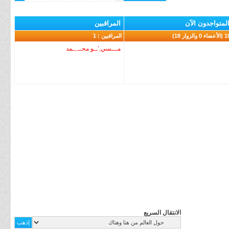
لمتواجدون الآن
المراقبين
عضاء 0 والزوار 18)
المراقبين : 1
مـــسي,’ــو محــ.,ـمد
الانتقال السريع