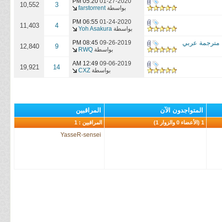
05:20 PM
01-27-2020
10,552
3
بواسطة
farstorrent
06:55 PM
01-24-2020
11,403
4
بواسطة
Yoh Asakura
08:45 PM
09-26-2019
12,840
9
بواسطة
RWQ
12:49 AM
09-06-2019
19,921
14
بواسطة
CXZ
المتواجدون الآن
المراقبين
1 (الأعضاء 0 والزوار 1)
المراقبين : 1
YasseR-sensei