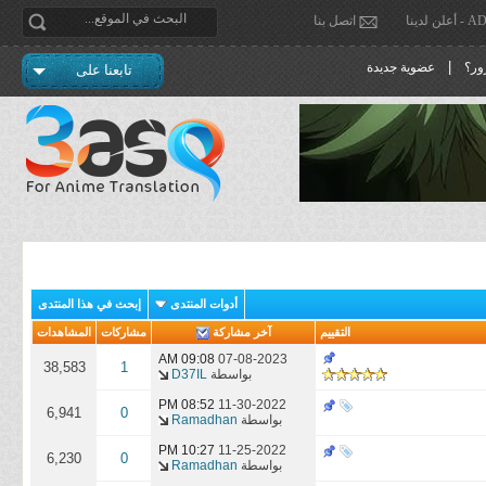
دينا
اتصل بنا
|
ور؟
عضوية جديدة
تابعنا على
أدوات المنتدى
إبحث في هذا المنتدى
التقييم
آخر مشاركة
مشاركات
المشاهدات
09:08 AM
07-08-2023
38,583
1
بواسطة
D37IL
08:52 PM
11-30-2022
6,941
0
بواسطة
Ramadhan
10:27 PM
11-25-2022
6,230
0
بواسطة
Ramadhan