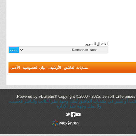
الانتقال السريع
منتديات العاشق
-
الأرشيف
-
بيان الخصوصية
-
الأعلى
Powered by vBulletin® Copyright ©2000 - 2026, Jelsoft Enterprises 
ُكتب أو يُنشر في منتديات العاشق يُمثل وجهة نظر الكاتب والناشر فحسب،
ولا يمثل وجهه نظر الإدارة
rel="nofollow"