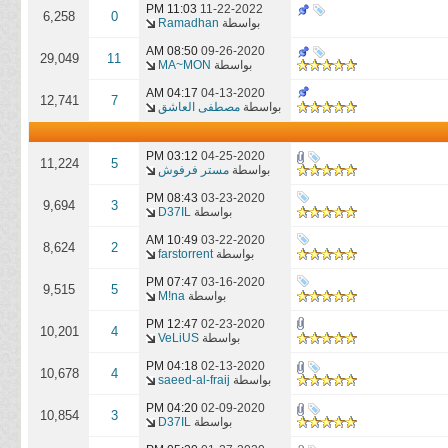
11:03 PM
11-22-2022
6,258
0
بواسطة
Ramadhan
08:50 AM
09-26-2020
29,049
11
بواسطة
MA~MON
04:17 AM
04-13-2020
12,741
7
بواسطة
مصطفى العاشق
03:12 PM
04-25-2020
11,224
5
بواسطة
مستر فرفوش
08:43 PM
03-23-2020
9,694
3
بواسطة
D37IL
10:49 AM
03-22-2020
8,624
2
بواسطة
farstorrent
07:47 PM
03-16-2020
9,515
5
بواسطة
M!na
12:47 PM
02-23-2020
10,201
4
بواسطة
VeLiUS
04:18 PM
02-13-2020
10,678
4
بواسطة
saeed-al-fraij
04:20 PM
02-09-2020
10,854
3
بواسطة
D37IL