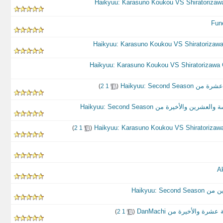
Haikyuu: Secon
‏
)
2
1
(
الأخيرة من Haikyuu: Second Season
‏
)
2
1
(
Haikyuu: 
‏
)
2
1
(