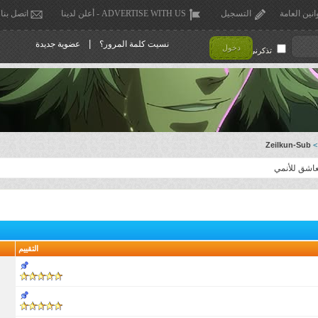
انين العامة
التسجيل
ADVERTISE WITH US - أعلن لدينا
اتصل بنا
|
نسيت كلمة المرور؟
عضوية جديدة
دخول
تذكرني !
Zeilkun-Sub
>
اشق للأنمي
التقييم