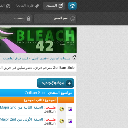
المنتدى
قارئ المانجا
القو
منتديات العاشق
>
قسم الأنمي
>
قسم فرق الفانسب
Zeilkun-Sub
مترجم فردي، عضو سابق في فريق الع
مواضيع المنتدى
: Zeilkun-Sub
الموضوع
/
كاتب الموضوع
مثبــت:
الحلقة الثانية من Major 2nd
Zeilkun
مثبــت:
الحلقة الأولى من Major 2nd
Zeilkun