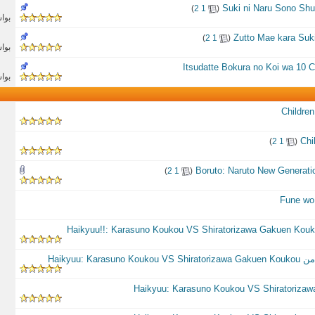
‏
)
2
1
(
بوا
‏
)
2
1
(
بوا
بوا
‏
)
2
1
(
‏
)
2
1
(
Haikyuu: 