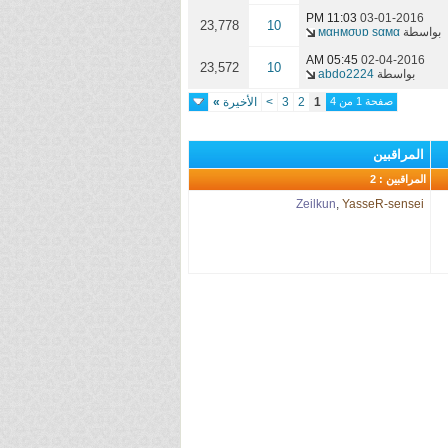
11:03 PM
03-01-2016
23,778
10
بواسطة
мαнмσυɒ sαмα
05:45 AM
02-04-2016
23,572
10
بواسطة
abdo2224
صفحة 1 من 4
1
2
3
>
الأخيرة
»
المراقبين
المراقبين : 2
Zeilkun
,
YasseR-sensei