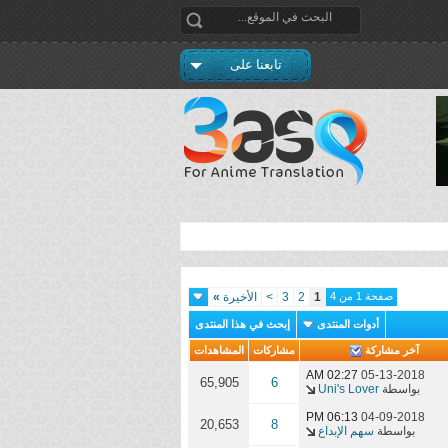
تابعنا على
صفحة 1 من 4
1
2
3
>
الأخيرة
»
أدوات المنتدى
إبحث في هذا المنتدى
آخر مشاركة
مشاركات
المشاهدات
02:27 AM
05-13-2018
65,905
6
بواسطة
Uni's Lover
06:13 PM
04-09-2018
20,653
8
بواسطة
سهم الإبداع