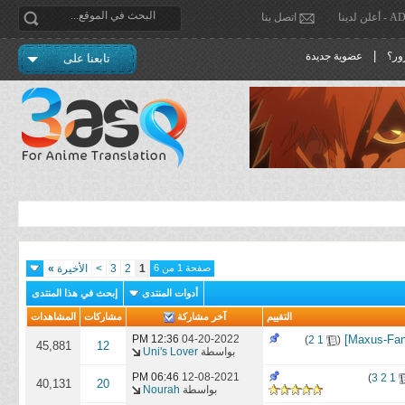
دينا
اتصل بنا
|
ور؟
عضوية جديدة
تابعنا على
صفحة 1 من 6
1
2
3
>
الأخيرة
»
أدوات المنتدى
إبحث في هذا المنتدى
التقييم
آخر مشاركة
مشاركات
المشاهدات
‏
04-20-2022
12:36 PM
)
2
1
(
45,881
12
بواسطة
Uni's Lover
06:46 PM
12-08-2021
)
3
2
1
40,131
20
بواسطة
Nourah