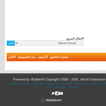
الانتقال السريع
منتديات العاشق
-
الأرشيف
-
بيان الخصوصية
-
الأعلى
Powered by vBulletin® Copyright ©2000 - 2026, Jelsoft Enterprises 
ُكتب أو يُنشر في منتديات العاشق يُمثل وجهة نظر الكاتب والناشر فحسب،
ولا يمثل وجهه نظر الإدارة
rel="nofollow"