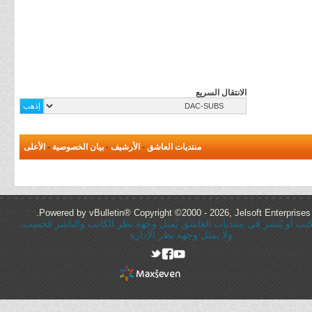
الانتقال السريع
منتديات العاشق
-
الأرشيف
-
بيان الخصوصية
-
الأعلى
Powered by vBulletin® Copyright ©2000 - 2026, Jelsoft Enterprises 
ُكتب أو يُنشر في منتديات العاشق يُمثل وجهة نظر الكاتب والناشر فحسب،
ولا يمثل وجهه نظر الإدارة
rel="nofollow"