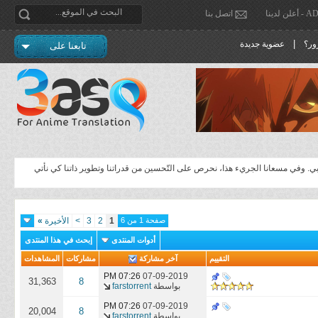
دينا
اتصل بنا
|
ور؟
عضوية جديدة
تابعنا على
لعربي. وفي مسعانا الجريء هذا، نحرص على التّحسين من قدراتنا وتطوير ذاتنا كي نأتي
صفحة 1 من 6
1
2
3
>
الأخيرة
»
أدوات المنتدى
إبحث في هذا المنتدى
التقييم
آخر مشاركة
مشاركات
المشاهدات
07:26 PM
07-09-2019
31,363
8
بواسطة
farstorrent
07:26 PM
07-09-2019
20,004
8
بواسطة
farstorrent