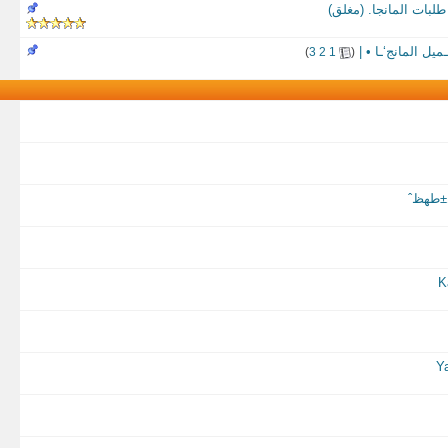
طلبات المانجا. (مغلق)
ل المانج‘ـا • |
‏
)
3
2
1
(
طھظˆ