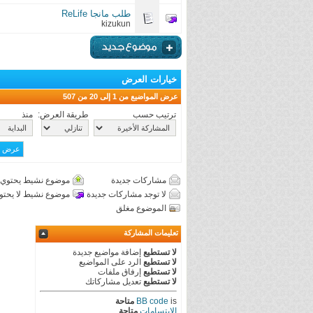
طلب مانجا ReLife
kizukun
خيارات العرض
عرض المواضيع من 1 إلى 20 من 507
ترتيب حسب
طريقة العرض:
منذ
مشاركات جديدة
موضوع نشيط يحتوي 
لا توجد مشاركات جديدة
موضوع نشيط لا يحتو
الموضوع مغلق
تعليمات المشاركة
لا تستطيع
إضافة مواضيع جديدة
لا تستطيع
الرد على المواضيع
لا تستطيع
إرفاق ملفات
لا تستطيع
تعديل مشاركاتك
is
BB code
متاحة
الابتسامات
متاحة