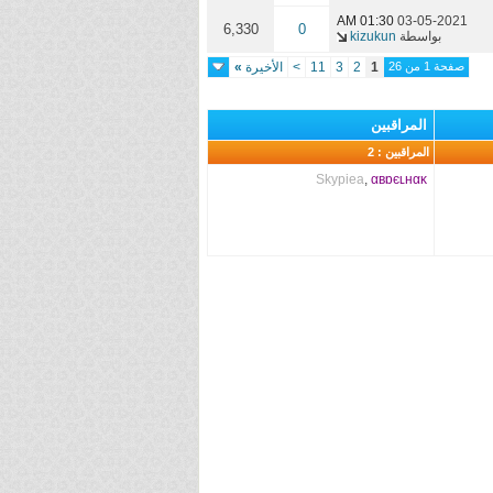
01:30 AM
03-05-2021
6,330
0
بواسطة
kizukun
صفحة 1 من 26
1
2
3
11
>
الأخيرة
»
المراقبين
المراقبين : 2
Skypiea
,
αвɒєʟнαĸ