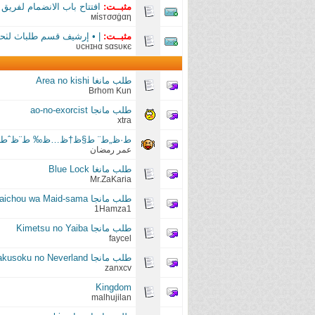
مثبــت:
افتتاح باب الانضمام لفريق 
мίѕтσσġαη
مثبــت:
| • إرشيف قسم طلباٺ لٺحـمي
υcнɪнα sαsυĸє
طلب مانغا Area no kishi
Brhom Kun
طلب مانجا ao-no-exorcist
xtra
ط·ظ„ط¨ ط§ظ†ظ…ظ‰ ط¨ظˆط±
عمر رمضان
طلب مانغا Blue Lock
Mr.ZaKaria
طلب مانجا Kaichou wa Maid-sama
1Hamza1
طلب مانجا Kimetsu no Yaiba
faycel
طلب مانجا Yakusoku no Neverland
zanxcv
Kingdom
malhujilan