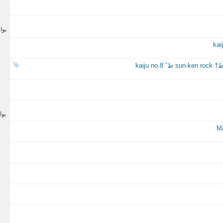
بو
kaiju
بو