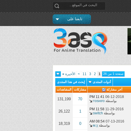
تابعنا على
صفحة 1 من 26
1
2
3
11
>
الأخيرة
»
أدوات المنتدى
إبحث في هذا المنتدى
آخر مشاركة
مشاركات
المشاهدات
11:41 PM
06-12-2018
131,199
70
بواسطة
тoѕнιro
11:58 PM
11-29-2016
26,122
1
بواسطة
switch
08:54 AM
07-13-2016
18,319
0
بواسطة
м.χ