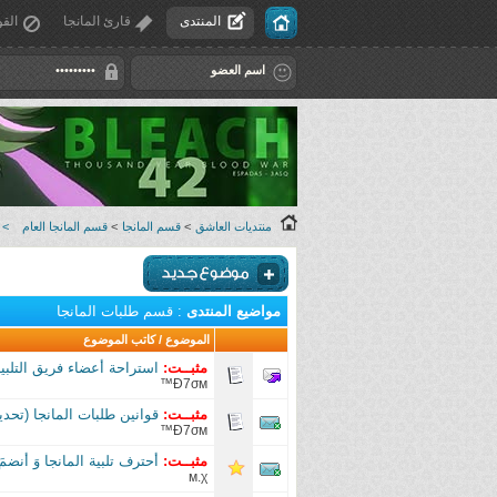
المنتدى
قارئ المانجا
القو
منتديات العاشق
>
قسم المانجا
>
قسم المانجا العام
>
مواضيع المنتدى
: قسم طلبات المانجا
الموضوع
/
كاتب الموضوع
مثبــت:
استراحة أعضاء فريق التلبي
Đ7σм™
مثبــت:
قوانين طلبات المانجا (تحديث 18
Đ7σм™
مثبــت:
أحترف تلبية المانجا وَ أنضمَ
м.χ