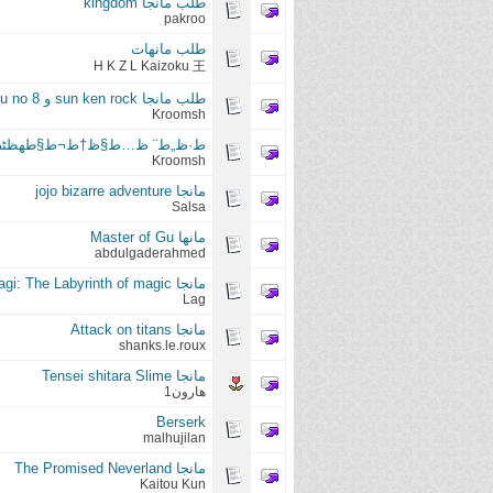
طلب مانجا kingdom
pakroo
طلب مانهات
H K Z L Kaizoku 王
طلب مانجا sun ken rock و kaiju no 8
Kroomsh
ط·ظ„ط¨ ظ…ط§ظ†ط¬ط§طھظٹظ† sun-ken rock ظˆ  no.8
Kroomsh
مانجا jojo bizarre adventure
Salsa
مانها Master of Gu
abdulgaderahmed
مانجا Magi: The Labyrinth of magic
Lag
مانجا Attack on titans
shanks.le.roux
مانجا Tensei shitara Slime
هارون1
Berserk
malhujilan
مانجا The Promised Neverland
Kaitou Kun