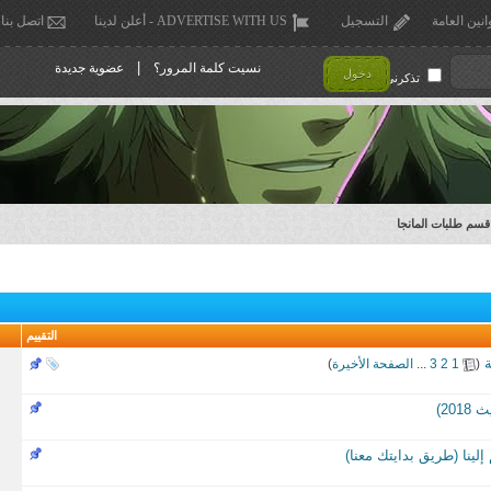
انين العامة
التسجيل
ADVERTISE WITH US - أعلن لدينا
اتصل بنا
|
نسيت كلمة المرور؟
عضوية جديدة
دخول
تذكرني !
قسم طلبات المانجا
التقييم
ة
‏
(
1
2
3
...
الصفحة الأخيرة
)
20)
 إلينا (طريق بدايتك معنا)