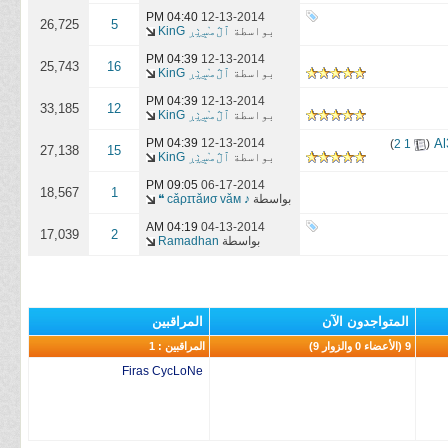
04:40 PM
12-13-2014
26,725
5
بواسطة
ٱڷﻣ̝̚ﺳ̭͠ٺڔ KinG
04:39 PM
12-13-2014
25,743
16
بواسطة
ٱڷﻣ̝̚ﺳ̭͠ٺڔ KinG
04:39 PM
12-13-2014
33,185
12
بواسطة
ٱڷﻣ̝̚ﺳ̭͠ٺڔ KinG
‏
12-13-2014
04:39 PM
)
2
1
(
27,138
15
بواسطة
ٱڷﻣ̝̚ﺳ̭͠ٺڔ KinG
09:05 PM
06-17-2014
18,567
1
بواسطة
♪ cǎρɪτǎиσ vǎм ❝
04:19 AM
04-13-2014
17,039
2
بواسطة
Ramadhan
المتواجدون الآن
المراقبين
9 (الأعضاء 0 والزوار 9)
المراقبين : 1
Firas CycLoNe