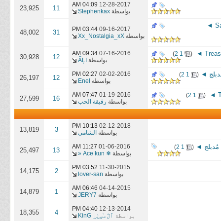
04:09 AM
12-28-2017
23,925
11
بواسطة
Stephenkax
03:44 PM
09-16-2017
48,002
31
بواسطة
Xx_Nostalgia_xX
‏
07-16-2016
09:34 AM
)
2
1
(
30,928
12
بواسطة
ẨĻİ
ُدبلج ◄
‏
02-02-2016
02:27 PM
)
2
1
(
26,197
12
بواسطة
Enel
‏
01-19-2016
07:47 AM
)
2
1
(
27,599
16
بواسطة
رقيقة الحب
10:13 PM
02-12-2018
13,819
3
بواسطة
الشامي
 مُدبلج ◄
‏
01-06-2016
11:27 AM
)
2
1
(
25,497
13
بواسطة
❄ Ace kun «
03:52 PM
11-30-2015
14,175
2
بواسطة
lover-san
06:46 AM
04-14-2015
14,879
1
بواسطة
JERY7
04:40 PM
12-13-2014
18,355
4
بواسطة
ٱڷﻣ̝̚ﺳ̭͠ٺڔ KinG