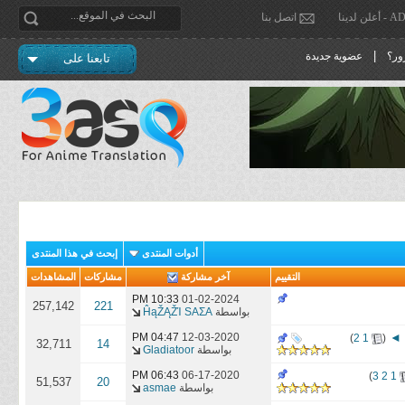
دينا
اتصل بنا
|
ور؟
عضوية جديدة
تابعنا على
أدوات المنتدى
إبحث في هذا المنتدى
التقييم
آخر مشاركة
مشاركات
المشاهدات
10:33 PM
01-02-2024
257,142
221
بواسطة
ĤąŽĄŽΊ SAΣA
‏
12-03-2020
04:47 PM
)
2
1
(
32,711
14
بواسطة
Gladiatoor
06:43 PM
06-17-2020
)
3
2
1
51,537
20
بواسطة
asmae