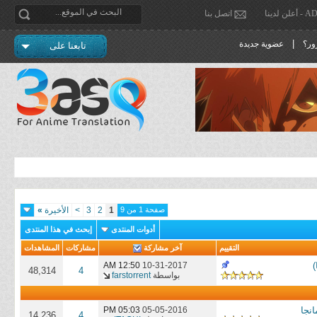
دينا
اتصل بنا
|
ور؟
عضوية جديدة
تابعنا على
صفحة 1 من 9
1
2
3
>
الأخيرة
»
أدوات المنتدى
إبحث في هذا المنتدى
التقييم
آخر مشاركة
مشاركات
المشاهدات
12:50 AM
10-31-2017
48,314
4
بواسطة
farstorrent
05:03 PM
05-05-2016
14,236
4