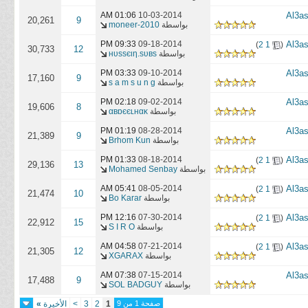
01:06 AM
10-03-2014
20,261
9
بواسطة
moneer-2010
‏
09-18-2014
09:33 PM
)
2
1
(
30,733
12
بواسطة
нυѕѕєιη.ѕυвѕ
03:33 PM
09-10-2014
17,160
9
بواسطة
s a m s u n g
02:18 PM
09-02-2014
19,606
8
بواسطة
αвɒєєʟнαĸ
01:19 PM
08-28-2014
21,389
9
بواسطة
Brhom Kun
‏
08-18-2014
01:33 PM
)
2
1
(
29,136
13
بواسطة
Mohamed Senbay
‏
08-05-2014
05:41 AM
)
2
1
(
21,474
10
بواسطة
Bo Karar
‏
07-30-2014
12:16 PM
)
2
1
(
22,912
15
بواسطة
S I R O
‏
07-21-2014
04:58 AM
)
2
1
(
21,305
12
بواسطة
XGARAX
07:38 AM
07-15-2014
17,488
9
بواسطة
SOL BADGUY
صفحة 1 من 9
1
2
3
>
الأخيرة
»