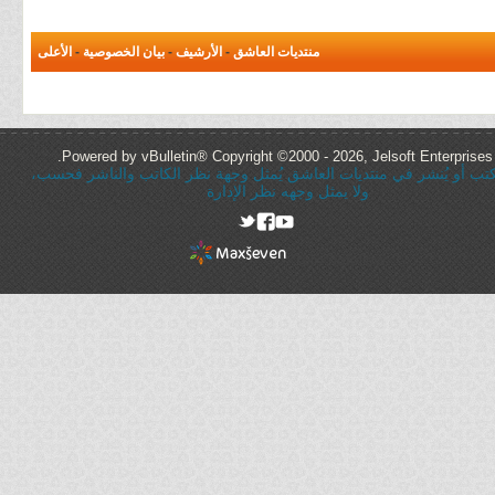
منتديات العاشق
-
الأرشيف
-
بيان الخصوصية
-
الأعلى
Powered by vBulletin® Copyright ©2000 - 2026, Jelsoft Enterprises 
ُكتب أو يُنشر في منتديات العاشق يُمثل وجهة نظر الكاتب والناشر فحسب،
ولا يمثل وجهه نظر الإدارة
rel="nofollow"