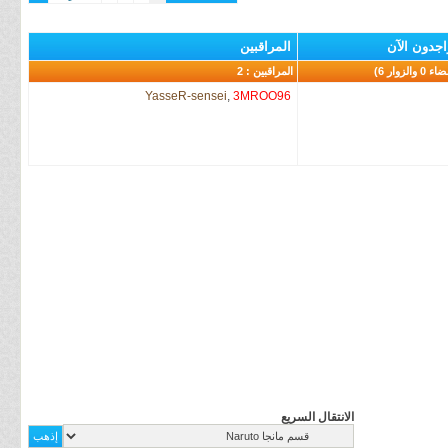
اجدون الآن
المراقبين
المراقبين : 2
YasseR-sensei
,
3MROO96
الانتقال السريع