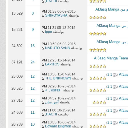
بواسطة
ITACHI,
مانجا ناروتو: الهوكاجي السابع الفصل 6 || Naruto Gaiden Manga Ch 6 || حصرياً مقدم لكم من Al3asq Manga
01:38 PM
06-09-2015
13,529
8
بواسطة
SHlROYASHA
مانجا ناروتو: الهوكاجي السابع الفصل 2 ||Naruto Gaiden Manga Ch 2 || حصرياً مقدم لكم من Al3asq Manga
11:21 PM
05-12-2015
15,231
9
بواسطة
iρρσ
مانجا ناروتو: الهوكاجي السابع الفصل 1 ||Naruto Gaiden Manga Ch 1 || حصرياً مقدم لكم من Al3asq Manga
10:59 PM
05-03-2015
24,302
16
بواسطة
NARUTO SANN
12:25 PM
11-14-2014
37,191
24
بواسطة
LAPITOS
‏
11-07-2014
10:58 AM
)
2
1
(
25,009
12
بواسطة
THE UNKNOWN
‏
10-26-2014
02:20 PM
)
2
1
(
20,525
12
بواسطة
~ƒαѕтєя~>
‏
10-22-2014
04:32 AM
)
2
1
(
27,316
12
بواسطة
آيس سان
‏
10-15-2014
11:00 PM
)
2
1
(
24,689
11
بواسطة
ITACHI,
‏
10-06-2014
10:05 PM
)
2
1
(
20,789
10
بواسطة
Edward Brighton