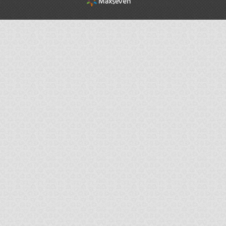
rel="nofollow"