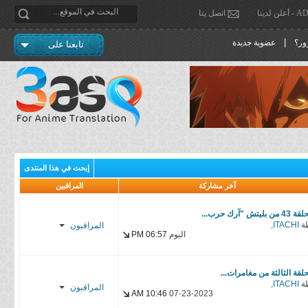
دينا
اتصل بنا
|
ور؟
عضوية جديدة
تابعنا على
إبحث في هذا المنتدى
آخر مشاركة
المراقبين
 من بليتش "آرك حرب...
ة
ITACHI,
المراقبون
اليوم
06:57 PM
Enzo
حلقة الثالثة من مغامرات...
madao900
ة
ITACHI,
المراقبون
10:46 AM
07-23-2023
нυѕѕєιη.ѕυвѕ