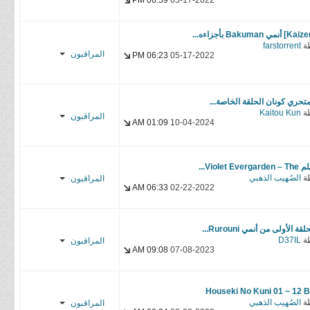
06:59 PM
05-17-2022
Shadow-Sub
YasseR-
ة
farstorrent
المراقبون
sensei
06:23 PM
05-17-2022
ATHMS
متحري كونان الحلقة الخاصة...
Laze1
ة
Kaitou Kun
المراقبون
01:09 AM
10-04-2024
YasseR-
sensei
Scarlet
Bullet
Violet Evergarde...
ة
الصُهيب الذهبي
المراقبون
SHIRO
06:33 AM
02-22-2022
EBUDY
عذب الخيال
YasseR-
YasseR-
sensei
لقة الأولى من أنمي Rurouni...
ة
D37IL
المراقبون
sensei
09:08 AM
07-08-2023
YasseR-
sensei
Houseki No Kuni 01 ~ 12 
ة
الصُهيب الذهبي
المراقبون