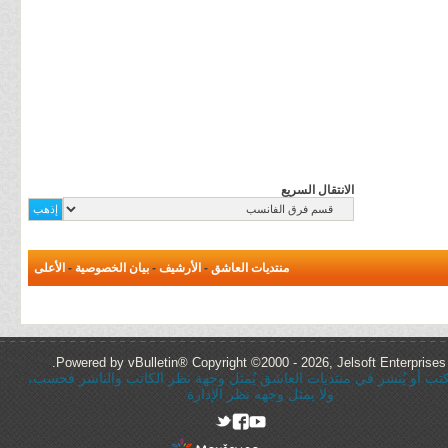
الانتقال السريع
منتديات العاشق
-
الأرشيف
-
بيان الخصوصية
-
الأعلى
Powered by vBulletin® Copyright ©2000 - 2026, Jelsoft Enterprises 
ُكتب أو يُنشر في منتديات العاشق يُمثل وجهة نظر الكاتب والناشر فحسب،
ولا يمثل وجهه نظر الإدارة