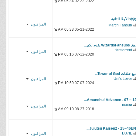
06:34 AM
02-22-2022
Feitan_s
YasseR-
ҳ̸Ҳ̸ الأوڤا الثانية...
المراقبون
sensei
ة
MarchiFansub
05:33 AM
05-21-2022
MarchiFansub
WizardsFa يقدم لكم...
YasseR-
ة
farstorrent
المراقبون
sensei
03:16 PM
07-12-2020
SilverBullet1
YasseR-
 حلقات Tower of God...
ة
Uni's Lover
المراقبون
sensei
10:59 PM
07-07-2024
Uni's Lover
Amanchu! Advance - 07 ~ 12..
YasseR-
ة
яєвόи
المراقبون
sensei
09:10 AM
08-27-2018
Ayato
Abrahamsubs
Jujutsu Kaisen2 - 25~46END.
ة
D37IL
المراقبون