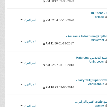
Ogisan
08:42 PM
09-30-2023
Uni's Lover
Nice San
Dr. Stone - 
Ogisan
YasseR-
ة
asmae
المراقبون
02:54 PM
06-18-2020
sensei
Albara614
Asahi_Fansubs
YasseR-
sensei
YasseR-
ة
farstorrent
المراقبون
sensei
11:56 AM
01-19-2017
.M7MAD.
لقة الثانية من Major 2nd
baradock
ة
Uni's Lover
المراقبون
02:27 AM
05-13-2018
YasseR-
sensei
Zeilkun
YasseR-
ة
AbdullahXR
المراقبون
sensei
10:23 PM
09-06-2016
Super-Down
Team
يع حلقات الانمي الدرامي...
ة
asmae
المراقبون
YasseR-