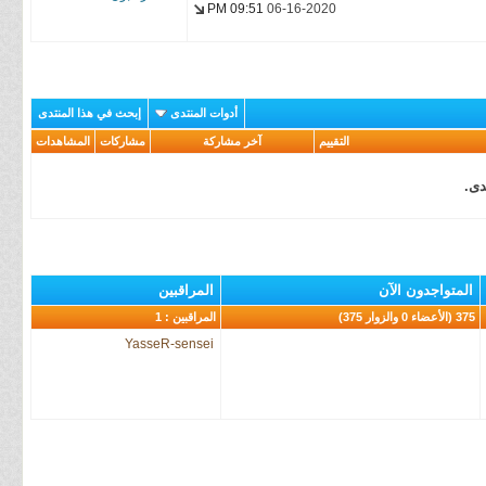
09:51 PM
06-16-2020
sensei
Joey93
Memories-
Fansub
أدوات المنتدى
إبحث في هذا المنتدى
YasseR-
التقييم
آخر مشاركة
مشاركات
المشاهدات
sensei
دى.
المتواجدون الآن
المراقبين
375 (الأعضاء 0 والزوار 375)
المراقبين : 1
YasseR-sensei