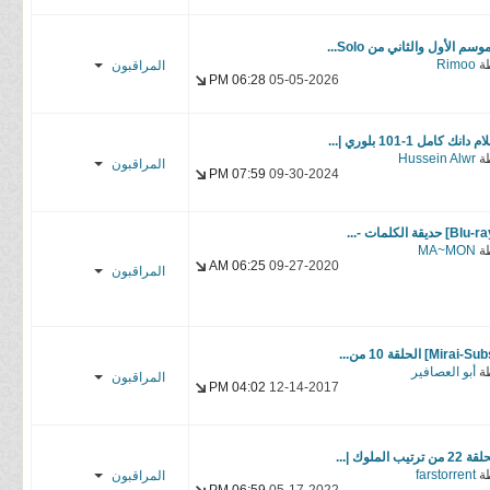
Son_Goku
hmadh21
YasseR-
وسم الأول والثاني من Solo...
d α ɴ ɴ α
ة
Rimoo
المراقبون
sensei
06:28 PM
05-05-2026
Firas
CycLoNe
Mugi_nZk
YasseR-
 دانك كامل 1-101 بلوري |...
YasseR-
ة
Hussein Alwr
sensei
المراقبون
sensei
07:59 PM
09-30-2024
Laze1
YasseR-
ة
MA~MON
sensei
06:25 AM
09-27-2020
المراقبون
Alter Dac
YasseR-
sensei
ة
أبو العصافير
المراقبون
04:02 PM
12-14-2017
Mirai-San
YasseR-
 من ترتيب الملوك |...
ة
farstorrent
المراقبون
sensei