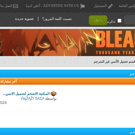
انين العامة
التسجيل
ADVERTISE WITH US - أعلن لدينا
اتصل بنا
|
نسيت كلمة المرور؟
عضوية جديدة
دخول
تذكرني !
سم تحميل الأنمي غير المترجم
جم
آخر مشاركة
المكتبة الاضخم لتحميل الانمي...
بواسطة
ĤąŽĄŽΊ SAΣA
2024
جم