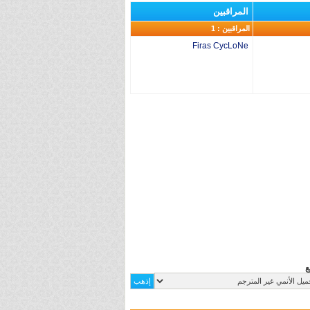
المراقبين
المراقبين : 1
Firas CycLoNe
ع