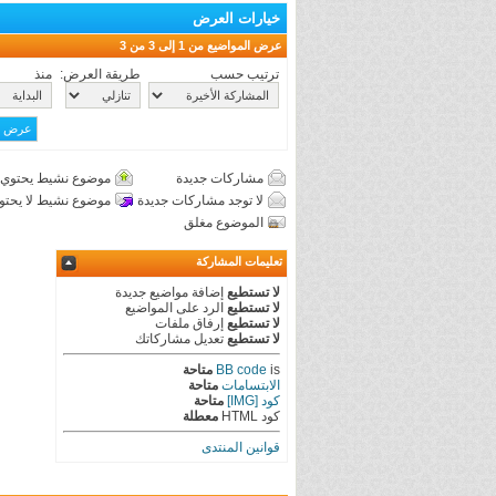
خيارات العرض
عرض المواضيع من 1 إلى 3 من 3
ترتيب حسب
طريقة العرض:
منذ
مشاركات جديدة
موضوع نشيط يحتوي 
لا توجد مشاركات جديدة
موضوع نشيط لا يحتو
الموضوع مغلق
تعليمات المشاركة
لا تستطيع
إضافة مواضيع جديدة
لا تستطيع
الرد على المواضيع
لا تستطيع
إرفاق ملفات
لا تستطيع
تعديل مشاركاتك
is
BB code
متاحة
الابتسامات
متاحة
كود [IMG]
متاحة
كود HTML
معطلة
قوانين المنتدى