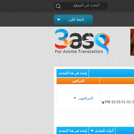
تابعنا على
إبحث في هذا المنتدى
المراقبين
المراقبون
10:33 PM
01-02-
Firas
CycLoNe
أدوات المنتدى
إبحث في هذا المنتدى