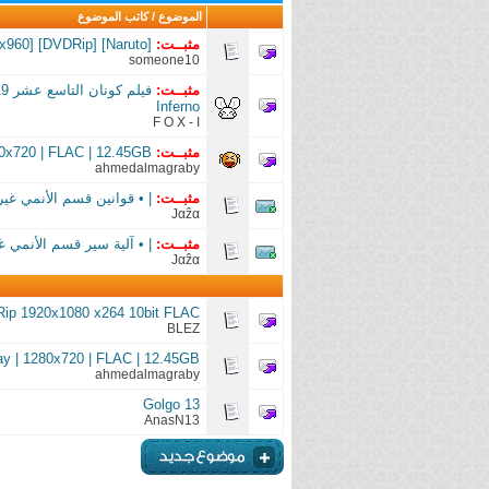
الموضوع
/
كاتب الموضوع
مثبــت:
[Naruto] [DVDRip] [1280x960] [x264] [AC3]
someone10
مثبــت:
Inferno
F O X - I
مثبــت:
80x720 | FLAC | 12.45GB
ahmedalmagraby
مثبــت:
| • قوانين قسم الأنمي غير
Јαẑα
مثبــت:
| • آلية سير قسم الأنمي غي
Јαẑα
Rip 1920x1080 x264 10bit FLAC
BLEZ
ay | 1280x720 | FLAC | 12.45GB
ahmedalmagraby
Golgo 13
AnasN13